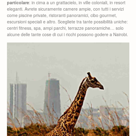
particolare
: in cima a un grattacielo, in ville coloniali, in resort
eleganti. Avrete sicuramente camere ampie, con tutti i servizi
come piscine private, ristoranti panoramici, cibo gourmet,
escursioni speciali e altro. Scegliete tra tante possibilità uniche:
centri fitness, spa, ampi parchi, terrazze panoramiche… solo
alcune delle tante cose di cui i ricchi possono godere a Nairobi.