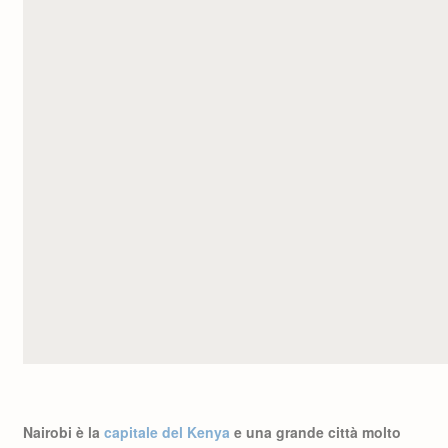
Nairobi è la
capitale del Kenya
e una grande città molto