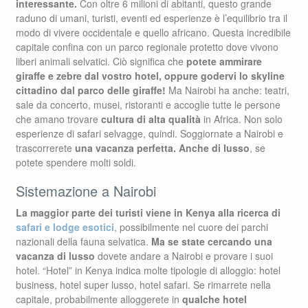
interessante.
Con oltre 6 milioni di abitanti, questo grande
raduno di umani, turisti, eventi ed esperienze è l’equilibrio tra il
modo di vivere occidentale e quello africano. Questa incredibile
capitale confina con un parco regionale protetto dove vivono
liberi animali selvatici. Ciò significa che
potete ammirare
giraffe e zebre dal vostro hotel, oppure godervi lo skyline
cittadino dal parco delle giraffe!
Ma Nairobi ha anche: teatri,
sale da concerto, musei, ristoranti e accoglie tutte le persone
che amano trovare
cultura di alta qualità
in Africa. Non solo
esperienze di safari selvagge, quindi. Soggiornate a Nairobi e
trascorrerete
una vacanza perfetta. Anche di lusso
, se
potete spendere molti soldi.
Sistemazione a Nairobi
La maggior parte dei turisti viene in Kenya alla ricerca di
safari e lodge esotici
, possibilmente nel cuore dei parchi
nazionali della fauna selvatica.
Ma se state cercando una
vacanza di lusso
dovete andare a Nairobi e provare i suoi
hotel. “Hotel” in Kenya indica molte tipologie di alloggio: hotel
business, hotel super lusso, hotel safari. Se rimarrete nella
capitale, probabilmente alloggerete in
qualche hotel