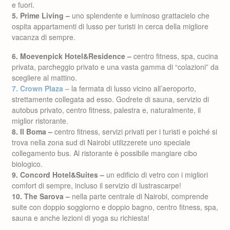
e fuori.
5. Prime Living –
uno splendente e luminoso grattacielo che
ospita appartamenti di lusso per turisti in cerca della migliore
vacanza di sempre.
6. Moevenpick Hotel&Residence –
centro fitness, spa, cucina
privata, parcheggio privato e una vasta gamma di “colazioni” da
scegliere al mattino.
7. Crown Plaza –
la fermata di lusso vicino all’aeroporto,
strettamente collegata ad esso. Godrete di sauna, servizio di
autobus privato, centro fitness, palestra e, naturalmente, il
miglior ristorante.
8. Il Boma –
centro fitness, servizi privati per i turisti e poiché si
trova nella zona sud di Nairobi utilizzerete uno speciale
collegamento bus. Al ristorante è possibile mangiare cibo
biologico.
9. Concord Hotel&Suites –
un edificio di vetro con i migliori
comfort di sempre, incluso il servizio di lustrascarpe!
10. The Sarova –
nella parte centrale di Nairobi, comprende
suite con doppio soggiorno e doppio bagno, centro fitness, spa,
sauna e anche lezioni di yoga su richiesta!