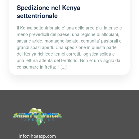
Spedizione nel Kenya
settentrionale
Il Kenya settentrionale e' una delle aree piu' intense e
meno prevedibili del paese: una regione di altopiani,
savane aride, montagne isolate, comunita' pastorali e
grandi spazi aperti. Una spedizione in questa parte
del Kenya richiede tempi corretti, logistica solida e
una lettura attenta del territorio. Non e' un viaggio da
consumare in fretta: il [...]
info@hoaexp.com