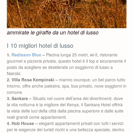
ammirate le giraffe da un hotel di lusso
I 10 migliori hotel di lusso
1.
Radisson Blue
–
Piscina lunga 25 metri, wi-fi, ristorante
gourmet e pizzeria privata, questo hotel è il top e sicuramente il
posto da scegliere se desiderate un soggiorno di lusso a
Nairobi.
2. Villa Rosa Kempinski –
marmo ovunque, un bel parco tutto
intorno, offre anche palestra, spa, bus privato, nove soggiorni in
comune.
3. Sankara –
Situato nel cuore dell’area dei divertimenti, dove
la vita notturna è la migliore del Kenya, il Sankara Hotel offrirà
la vista delle luci della città dalla piscina superiore e dalle suite
reali grandi come appartamenti.
4. Hob House –
eleganti appartamenti privati con tutti i servizi
per le esigenze dei turisti ricchi e una bellezza speciale, dentro