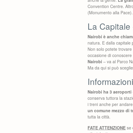
anche la gente.
La gran
Convention Centre. Altro
(Monumento alla Pace).
La Capitale 
Nairobi è anche chiama
natura. E dalla capitale 
Non solo potete trovare 
occasione di conoscere l
Nairobi
– va al Parco Na
Ma da qui si può sceglie
Informazioni 
Nairobi ha 3 aeroporti
conserva tuttora la stazi
i treni anche per andare 
un comune mezzo di tr
tutta la città.
FATE ATTENZIONE
se 