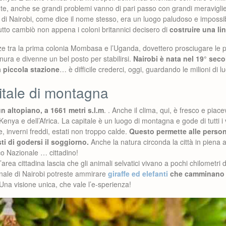
nte, anche se grandi problemi vanno di pari passo con grandi meravigli
di Nairobi, come dice il nome stesso, era un luogo paludoso e impossib
tto cambiò non appena i coloni britannici decisero di
costruire una lin
nze tra la prima colonia Mombasa e l’Uganda, dovettero prosciugare le 
nura e divenne un bel posto per stabilirsi.
Nairobi è nata nel 19° sec
a piccola stazione
… è difficile crederci, oggi, guardando le milioni di luci
itale di montagna
un altopiano, a 1661 metri s.l.m
. . Anche il clima, qui, è fresco e piac
 Kenya e dell’Africa. La capitale è un luogo di montagna e gode di tutti i
, inverni freddi, estati non troppo calde.
Questo permette alle person
isti di godersi il soggiorno.
Anche la natura circonda la città in piena a
rco Nazionale … cittadino!
area cittadina lascia che gli animali selvatici vivano a pochi chilometri d
onale di Nairobi potreste ammirare
giraffe ed elefanti
che camminano co
 Una visione unica, che vale l’e-sperienza!