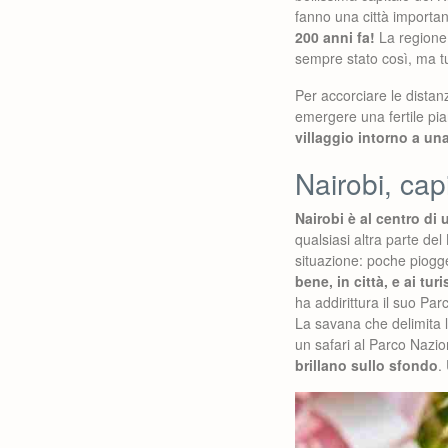
fanno una città importa
200 anni fa!
La regione 
sempre stato così, ma tu
Per accorciare le dista
emergere una fertile pia
villaggio intorno a un
Nairobi, cap
Nairobi è al centro di 
qualsiasi altra parte del
situazione: poche piogge
bene, in città, e ai tur
ha addirittura il suo Pa
La savana che delimita l’
un safari al Parco Nazi
brillano sullo sfondo
.