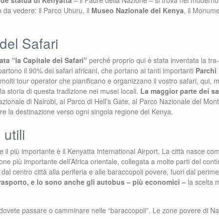
de statua di Kenyatta
– il Padre della Nazione – si trova nel moderno
 da vedere: il Parco Uhuru, il
Museo Nazionale del Kenya
, il Monume
del Safari
ta “la Capitale dei Safari”
perché proprio qui è stata inventata la tra-
partono il 90% dei safari africani, che portano ai tanti importanti
Parchi
molti tour operator che pianificano e organizzano il vostro safari, qui,
a storia di questa tradizione nei musei locali.
La maggior parte dei sa
zionale di Nairobi, al Parco di Hell’s Gate, al Parco Nazionale del Mo
re la destinazione verso ogni singola regione del Kenya.
utili
e il più importante è il Kenyatta International Airport. La città nasce co
one più importante dell’Africa orientale, collegata a molte parti del con
dal centro città alla periferia e alle baraccopoli povere, fuori dal peri
asporto, e lo sono anche gli autobus – più economici –
la scelta 
dovete passare o camminare nelle “baraccopoli”. Le zone povere di Nai