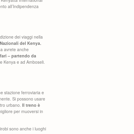
 Kenyatta International
nto all’Indipendenza
dizione dei viaggi nella
 Nazionali del Kenya.
 ma avrete anche
fari – partendo da
nte Kenya e ad Amboseli.
me stazione ferroviaria e
tinente. Si possono usare
metro urbano.
Il treno è
migliore per muoversi in
robi sono anche i luoghi