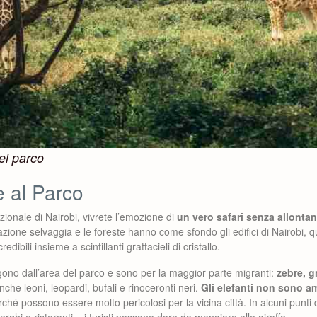
del parco
 al Parco
zionale di Nairobi, vivrete l’emozione di
un vero safari senza allontan
azione selvaggia e le foreste hanno come sfondo gli edifici di Nairobi, q
ibili insieme a scintillanti grattacieli di cristallo.
gono dall’area del parco e sono per la maggior parte migranti:
zebre, g
che leoni, leopardi, bufali e rinoceronti neri.
Gli elefanti non sono 
rché possono essere molto pericolosi per la vicina città. In alcuni punti 