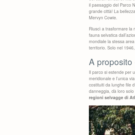
il paesaggio del Parco N
grande città! La bellezz
Mervyn Cowie.
Riuscì a trasformare la r
fauna selvatica dall’azi
mondiale la stessa area 
territorio. Solo nel 1946
A proposito 
Il parco si estende per u
meridionale e l’unica via
costituiti da lunghe file 
danneggia, dà loro solo 
regioni selvagge di Ath