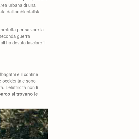
’area urbana di una
ata dall’ambientalista
 protetta per salvare la
a seconda guerra
li ha dovuto lasciare il
Mbagathi è il confine
e e occidentale sono
. L’elettricità non li
arco si trovano le