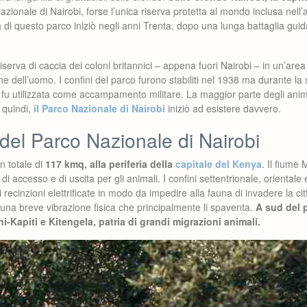
azionale di Nairobi, forse l’unica riserva protetta al mondo inclusa nell
a di questo parco iniziò negli anni Trenta, dopo una lunga battaglia guid
iserva di caccia dei coloni britannici – appena fuori Nairobi – in un’area
one dell’uomo. I confini del parco furono stabiliti nel 1938 ma durante l
fu utilizzata come accampamento militare. La maggior parte degli anima
, quindi,
il Parco Nazionale di Nairobi
iniziò ad esistere davvero.
del Parco Nazionale di Nairobi
n totale di
117 kmq, alla periferia della
capitale del Kenya
. Il fiume 
 di accesso e di uscita per gli animali. I confini settentrionale, oriental
di recinzioni elettrificate in modo da impedire alla fauna di invadere la città
una breve vibrazione fisica che principalmente li spaventa.
A sud del p
i-Kapiti e Kitengela, patria di grandi migrazioni animali.