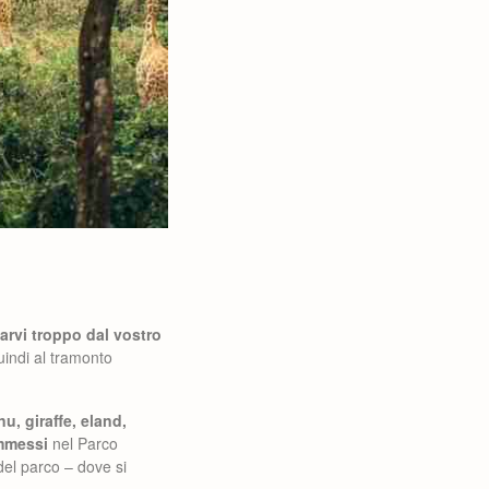
arvi troppo dal vostro
uindi al tramonto
nu, giraffe, eland,
ammessi
nel Parco
del parco – dove si