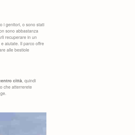
 i genitori, o sono stati
non sono abbastanza
arli recuperare in un
 aiutate. Il parco offre
re alle bestiole
centro città
, quindi
to che atterrerete
dge.