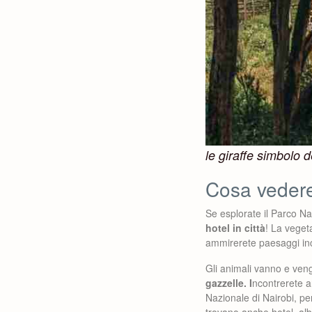
le giraffe simbolo 
Cosa vedere
Se esplorate il Parco Na
hotel in città
! La veget
ammirerete paesaggi incred
Gli animali vanno e ven
gazzelle. I
ncontrerete an
Nazionale di Nairobi, pe