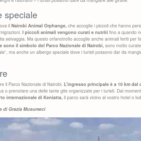
rghi e ristoranti – i turisti possono dare da mangiare alle giraffe.
 speciale
rova il
Nairobi Animal Orphange,
che accoglie i piccoli che hanno perso
migrazioni.
I piccoli animali vengono curati e nutriti
fino a quando 
ita selvaggia. Ma questo orfanotrofio accoglie anche animali feriti per f
fe sono il simbolo del Parco Nazionale di Nairobi,
sono molto curate e
le”, ma anche un albergo speciale dove i turisti possono dar da mangia
re
re il Parco Nazionale di Nairobi.
L’ingresso principale è a 10 km dal 
bus o prenotare una delle tante gite organizzate per i turisti. Dal momen
rto internazionale di Keniatta,
il parco sarà vicino al vostro hotel o lo
se di Grazia Musumeci