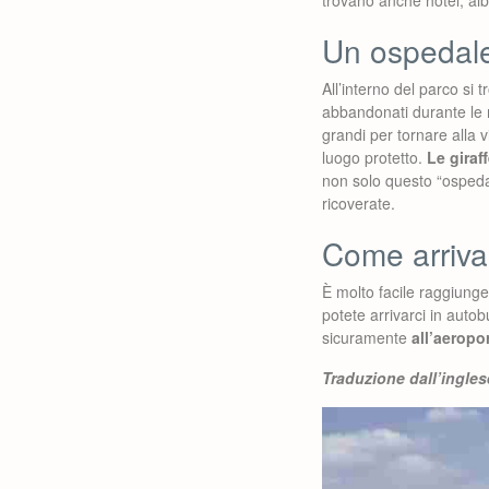
trovano anche hotel, albe
Un ospedale
All’interno del parco si t
abbandonati durante le 
grandi per tornare alla v
luogo protetto.
Le giraf
non solo questo “ospeda
ricoverate.
Come arriva
È molto facile raggiunge
potete arrivarci in auto
sicuramente
all’aeropo
Traduzione dall’ingle