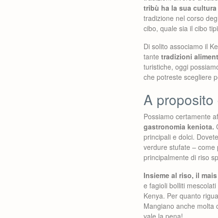
tribù ha la sua cultura
tradizione nel corso deg
cibo, quale sia il cibo ti
Di solito associamo il K
tante
tradizioni alimenta
turistiche, oggi possiamo
che potreste scegliere p
A proposito 
Possiamo certamente aff
gastronomia keniota.
C
principali e dolci. Dove
verdure stufate – come p
principalmente di riso s
Insieme al riso, il mai
e fagioli bolliti mescola
Kenya. Per quanto rigua
Mangiano anche molta car
vale la pena!