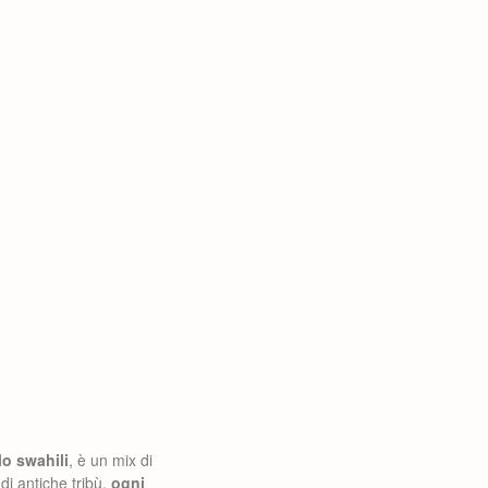
lo swahili
, è un mix di
di antiche tribù,
ogni