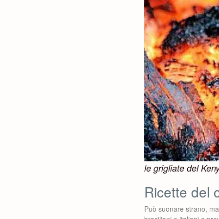
le grigliate del Ken
Ricette del 
Può suonare strano, m