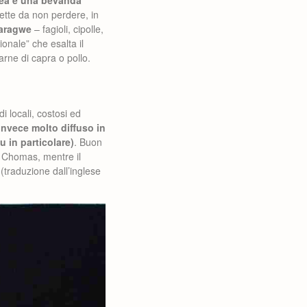
ea è una bevanda
cette da non perdere, in
aharagwe
– fagioli, cipolle,
zionale” che esalta il
rne di capra o pollo.
i locali, costosi ed
invece molto diffuso in
 in particolare)
. Buon
a Chomas, mentre il
(traduzione dall’inglese