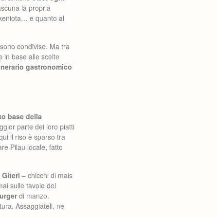
scuna la propria
a keniota… e quanto al
a sono condivise. Ma tra
e in base alle scelte
tinerario gastronomico
nto base della
or parte dei loro piatti
 qui il riso è sparso tra
re Pilau locale, fatto
i Giteri
– chicchi di mais
i sulle tavole del
burger
di manzo.
ura. Assaggiateli, ne