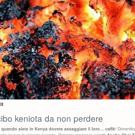
ya
cibo keniota da non perdere
a
quando siete in Kenya dovete assaggiare il loro… caffè
! Dimentic