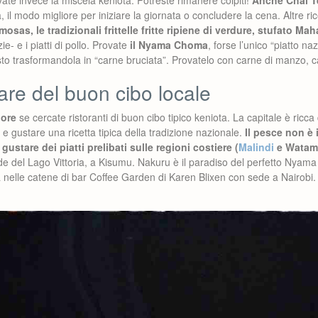
rovate invece la miscela keniota. Potreste rimanere colpiti!
Anche Chai T
 il modo migliore per iniziare la giornata o concludere la cena. Altre ri
mosas, le tradizionali frittelle fritte ripiene di verdure, stufato M
- e i piatti di pollo. Provate
il Nyama Choma
, forse l’unico “piatto na
to trasformandola in “carne bruciata”. Provatelo con carne di manzo, ca
re del buon cibo locale
iore
se cercate ristoranti di buon cibo tipico keniota. La capitale è ricca d
e gustare una ricetta tipica della tradizione nazionale.
Il pesce non è 
stare dei piatti prelibati sulle regioni costiere (
Malindi
e Watamu
e del Lago Vittoria, a Kisumu. Nakuru è il paradiso del perfetto Nyam
ova nelle catene di bar Coffee Garden di Karen Blixen con sede a Nairobi. 