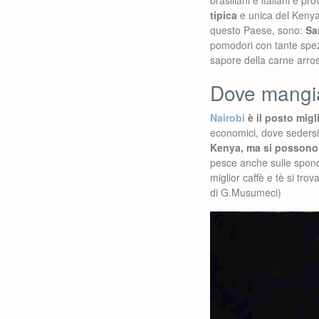
brasiliani e italiani e p
tipica
e unica del Kenya,
questo Paese, sono:
Sa
pomodori con tante spezie
sapore della carne arros
Dove mangia
Nairobi
è il posto migl
economici, dove sedersi 
Kenya, ma si possono gu
pesce anche sulle spond
miglior caffè e tè si tr
di G.Musumeci)