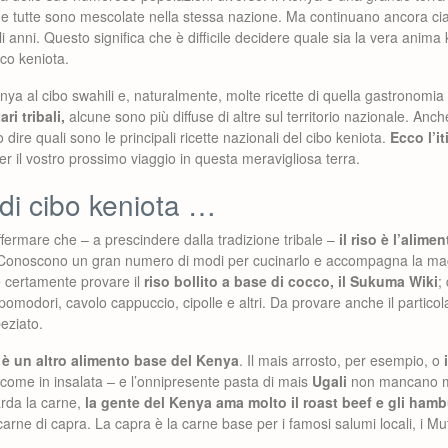
e tutte sono mescolate nella stessa nazione. Ma continuano ancora cia
li anni. Questo significa che è difficile decidere quale sia la vera anim
pico keniota.
enya al cibo swahili e, naturalmente, molte ricette di quella gastronomi
ri tribali,
alcune sono più diffuse di altre sul territorio nazionale. Anch
 dire quali sono le principali ricette nazionali del cibo keniota.
Ecco l’i
er il vostro prossimo viaggio in questa meravigliosa terra.
di cibo keniota …
ermare che – a prescindere dalla tradizione tribale –
il riso è l’alime
onoscono un gran numero di modi per cucinarlo e accompagna la maggi
te certamente provare il
riso bollito a base di cocco, il Sukuma Wiki
;
omodori, cavolo cappuccio, cipolle e altri. Da provare anche il particola
peziato.
s è un altro alimento base del Kenya
. Il mais arrosto, per esempio, o
ti come in insalata – e l’onnipresente pasta di mais
Ugali
non mancano ma
rda la carne,
la gente del Kenya ama molto il roast beef e gli ham
ne di capra. La capra è la carne base per i famosi salumi locali, i Mut