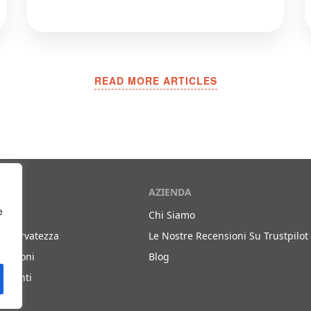
READ MORE ARTICLES
AZIENDA
e
Chi Siamo
a Riservatezza
Le Nostre Recensioni Su Trustpilot
ndizioni
Blog
quenti