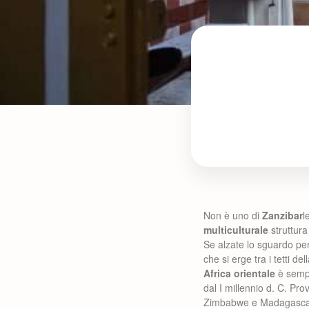
Non è uno di
Zanzibar
l
multiculturale
struttura 
Se alzate lo sguardo pe
che si erge tra i tetti dell
Africa orientale
è sempr
dal I millennio d. C. Pro
Zimbabwe e Madagasca