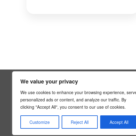
We value your privacy
SUPPORTO
We use cookies to enhance your browsing experience, serv
Contattaci
personalized ads or content, and analyze our traffic. By
Politica Sull
clicking "Accept All", you consent to our use of cookies.
Termini E Co
info@hoaexp.com
Domande Fre
Customize
Reject All
Accept All