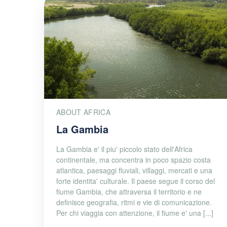
ABOUT AFRICA
La Gambia
La Gambia e' il piu' piccolo stato dell'Africa
continentale, ma concentra in poco spazio costa
atlantica, paesaggi fluviali, villaggi, mercati e una
forte identita' culturale. Il paese segue il corso del
fiume Gambia, che attraversa il territorio e ne
definisce geografia, ritmi e vie di comunicazione.
Per chi viaggia con attenzione, il fiume e' una [...]