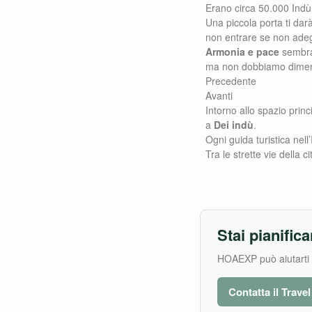
Erano circa 50.000 Indù
Una piccola porta ti da
non entrare se non adeg
Armonia e pace
sembran
ma non dobbiamo dimen
Precedente
Avanti
Intorno allo spazio princ
a
Dei indù
.
Ogni guida turistica nell’
Tra le strette vie della 
Stai pianifica
HOAEXP può aiutarti a 
Contatta il Trave