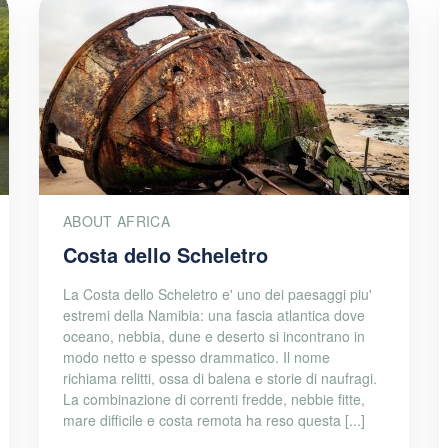
ABOUT AFRICA
Costa dello Scheletro
La Costa dello Scheletro e' uno dei paesaggi piu'
estremi della Namibia: una fascia atlantica dove
oceano, nebbia, dune e deserto si incontrano in
modo netto e spesso drammatico. Il nome
richiama relitti, ossa di balena e storie di naufragi.
La combinazione di correnti fredde, nebbie fitte,
mare difficile e costa remota ha reso questa [...]