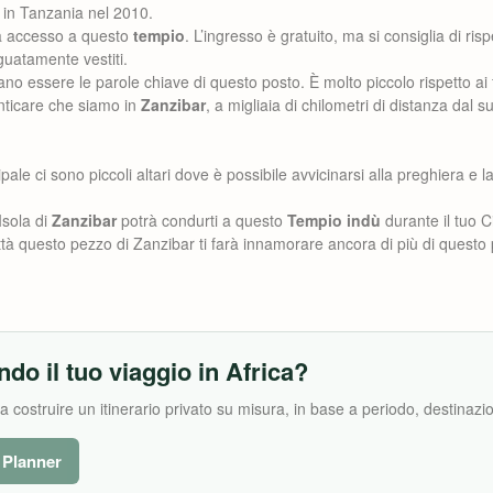
 in Tanzania nel 2010.
rà accesso a questo
tempio
. L’ingresso è gratuito, ma si consiglia di risp
uatamente vestiti.
o essere le parole chiave di questo posto. È molto piccolo rispetto ai fr
ticare che siamo in
Zanzibar
, a migliaia di chilometri di distanza dal s
ipale ci sono piccoli altari dove è possibile avvicinarsi alla preghiera e la
Isola di
Zanzibar
potrà condurti a questo
Tempio indù
durante il tuo Ci
città questo pezzo di Zanzibar ti farà innamorare ancora di più di questo
ndo il tuo viaggio in Africa?
costruire un itinerario privato su misura, in base a periodo, destinazion
l Planner