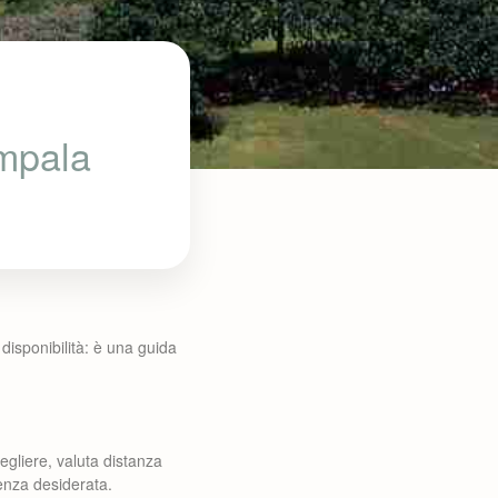
ampala
disponibilità: è una guida
cegliere, valuta distanza
ienza desiderata.