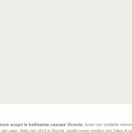
one scoprì le bellissime cascate Victoria
, forse non credette nemme
si per caso. Nato nel 1813 in Scozia, studiò come medico con l’idea di p