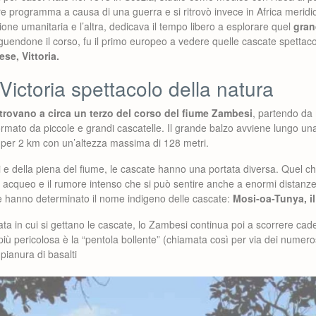
e programma a causa di una guerra e si ritrovò invece in Africa meridio
one umanitaria e l’altra, dedicava il tempo libero a esplorare quel
gran
guendone il corso, fu il primo europeo a vedere quelle cascate spettaco
se, Vittoria.
ictoria spettacolo della natura
trovano a circa un terzo del corso del fiume Zambesi
, partendo da
ormato da piccole e grandi cascatelle. Il grande balzo avviene lungo 
e per 2 km con un’altezza massima di 128 metri.
i e della piena del fiume, le cascate hanno una portata diversa. Quel 
e acqueo e il rumore intenso che si può sentire anche a enormi distanz
 hanno determinato il nome indigeno delle cascate:
Mosi-oa-Tunya, i
ta in cui si gettano le cascate, lo Zambesi continua poi a scorrere ca
a più pericolosa è la “pentola bollente” (chiamata così per via dei numerosi 
pianura di basalti