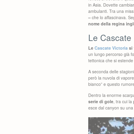
in Asia. Dovette cambiar
ambulanti. Tra una missi
–
che lo affascinava. Se
nome della regina ingle
Le Cascate V
Le
Cascate Victoria
si 
un lungo percorso già f
tettonica che si estend
A seconda delle stagion
però la nuvola di vapor
bianco” e questo rumore
Dentro la enorme scarpa
serie di gole
, tra cui l
esce dal canyon su una 