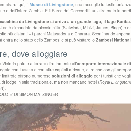
mmirare, qui, il
Museo di Livingstone
, che raccoglie le testimonianze
one e dell’intero Zambia. E il Parco dei Coccodrilli, un’altra meta imperdi
 macchina da Livingstone si arriva a un grande lago, il lago Kariba.
t ed è circondato da piccole città (Siatwinda, Mibizi, James, Binga) e 
molto più distanti – i parchi Matusadona e Charara. Sconfinando appena
i entra nello stato dello Zambesi e si può visitare lo
Zambesi National
re, dove alloggiare
 Victoria potete atterrare direttamente all’
aeroporto internazionale d
egato con Lusaka e con altre capitali africane, oltre che con gli aeropor
ne limitrofe offrono numerose
soluzioni di alloggio
per i turisti che vog
a di lodge in stile tradizionale, ma non mancano hotel (
Royal Livingston
rt
).
TOLO E’ DI SIMON MATZINGER