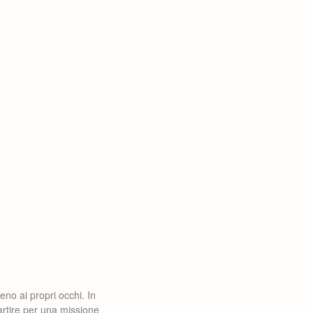
no ai propri occhi. In
artire per una missione