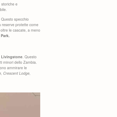
 storiche e
bile.
Questo specchio
da reserve protette come
 oltre le cascate, a meno
 Park.
i Livingstone
. Questo
ti minori dello Zambia.
liono ammirare le
e, Crescent Lodge,