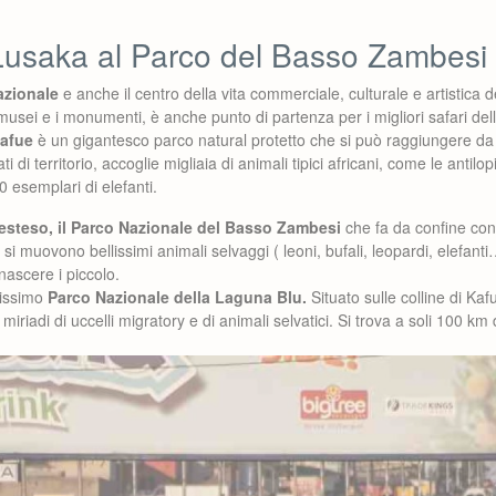
Lusaka al Parco del Basso Zambesi
azionale
e anche il centro della vita commerciale, culturale e artistic
i musei e i monumenti, è anche punto di partenza per i migliori safari de
Kafue
è un gigantesco parco natural protetto che si può raggiungere da
 di territorio, accoglie migliaia di animali tipici africani, come le antilopi
esemplari di elefanti.
steso, il Parco Nazionale del Basso Zambesi
che fa da confine con
si muovono bellissimi animali selvaggi ( leoni, bufali, leopardi, elefant
 nascere i piccolo.
lissimo
Parco Nazionale della Laguna Blu.
Situato sulle colline di Kaf
i miriadi di uccelli migratory e di animali selvatici. Si trova a soli 100 k