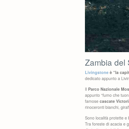
Zambia del 
Livingstone
è “la capi
dedicato appunto a Livin
Il
Parco Nazionale Mos
appunto “fumo che tuona”
famose
cascate Victori
rinoceronti bianchi, gira
Sono località protette e
Tra foreste di acacia e g