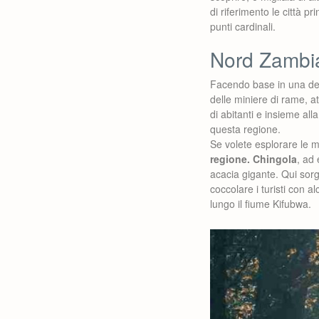
di riferimento le città pr
punti cardinali.
Nord Zambia,
Facendo base in una delle
delle miniere di rame, 
di abitanti e insieme all
questa regione.
Se volete esplorare le mi
regione. Chingola
, ad 
acacia gigante. Qui sorg
coccolare i turisti con al
lungo il fiume Kifubwa.