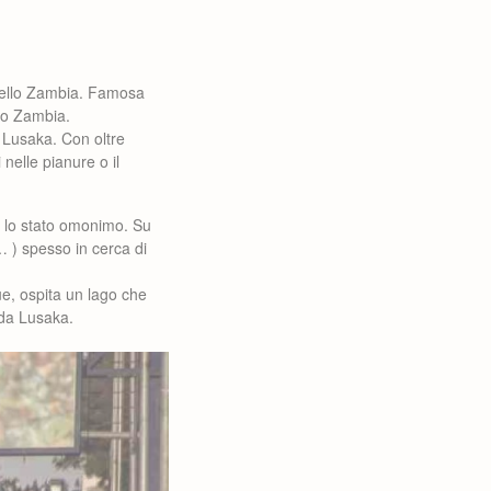
a dello Zambia. Famosa
llo Zambia.
 Lusaka. Con oltre
 nelle pianure o il
 lo stato omonimo. Su
i… ) spesso in cerca di
ue, ospita un lago che
m da Lusaka.