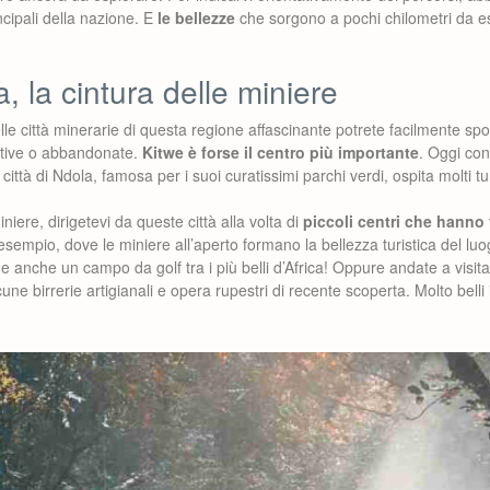
incipali della nazione. E
le bellezze
che sorgono a pochi chilometri da e
 la cintura delle miniere
 città minerarie di questa regione affascinante potrete facilmente sposta
attive o abbandonate.
Kitwe è forse il centro più importante
. Oggi con
a città di Ndola, famosa per i suoi curatissimi parchi verdi, ospita molti t
niere, dirigetevi da queste città alla volta di
piccoli centri che hanno f
esempio, dove le miniere all’aperto formano la bellezza turistica del luo
e anche un campo da golf tra i più belli d’Africa! Oppure andate a visit
cune birrerie artigianali e opera rupestri di recente scoperta. Molto belli 