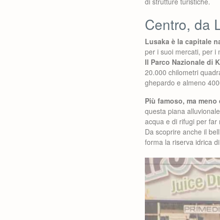
di strutture turistiche.
Centro, da 
Lusaka è la capitale n
per i suoi mercati, per 
Il Parco Nazionale di 
20.000 chilometri quadrati
ghepardo e almeno 4000 
Più famoso, ma meno e
questa piana alluvionale 
acqua e di rifugi per far
Da scoprire anche il bel
forma la riserva idrica d