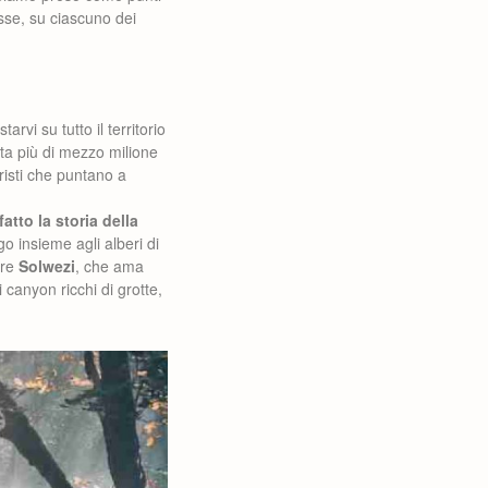
sse, su ciascuno dei
rvi su tutto il territorio
ta più di mezzo milione
uristi che puntano a
atto la storia della
go insieme agli alberi di
are
Solwezi
, che ama
i canyon ricchi di grotte,