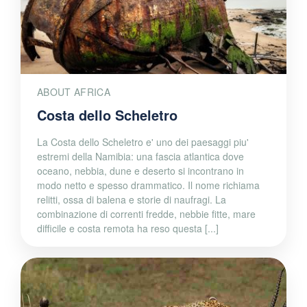
ABOUT AFRICA
Costa dello Scheletro
La Costa dello Scheletro e' uno dei paesaggi piu'
estremi della Namibia: una fascia atlantica dove
oceano, nebbia, dune e deserto si incontrano in
modo netto e spesso drammatico. Il nome richiama
relitti, ossa di balena e storie di naufragi. La
combinazione di correnti fredde, nebbie fitte, mare
difficile e costa remota ha reso questa [...]