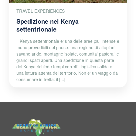
TRAVEL EXPERIENCES
Spedizione nel Kenya
settentrionale
Il Kenya settentrionale e' una delle aree piu' intense e
meno prevedibili del paese: una regione di altopiani,
savane aride, montagne isolate, comunita' pastorali e
grandi spazi aperti. Una spedizione in questa parte
del Kenya richiede tempi corretti, logistica solida e
una lettura attenta del territorio. Non e' un viaggio da
consumare in fretta: il [...]