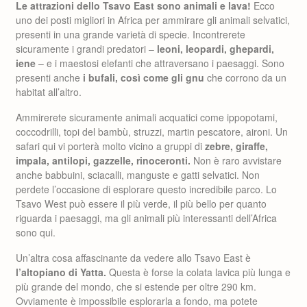
Le attrazioni dello Tsavo East sono animali e lava!
Ecco
uno dei posti migliori in Africa per ammirare gli animali selvatici,
presenti in una grande varietà di specie. Incontrerete
sicuramente i grandi predatori –
leoni, leopardi, ghepardi,
iene
– e i maestosi elefanti che attraversano i paesaggi. Sono
presenti anche
i bufali, così come gli gnu
che corrono da un
habitat all’altro.
Ammirerete sicuramente animali acquatici come ippopotami,
coccodrilli, topi del bambù, struzzi, martin pescatore, aironi. Un
safari qui vi porterà molto vicino a gruppi di
zebre, giraffe,
impala, antilopi, gazzelle, rinoceronti.
Non è raro avvistare
anche babbuini, sciacalli, manguste e gatti selvatici. Non
perdete l’occasione di esplorare questo incredibile parco. Lo
Tsavo West può essere il più verde, il più bello per quanto
riguarda i paesaggi, ma gli animali più interessanti dell’Africa
sono qui.
Un’altra cosa affascinante da vedere allo Tsavo East è
l’altopiano di Yatta.
Questa è forse la colata lavica più lunga e
più grande del mondo, che si estende per oltre 290 km.
Ovviamente è impossibile esplorarla a fondo, ma potete