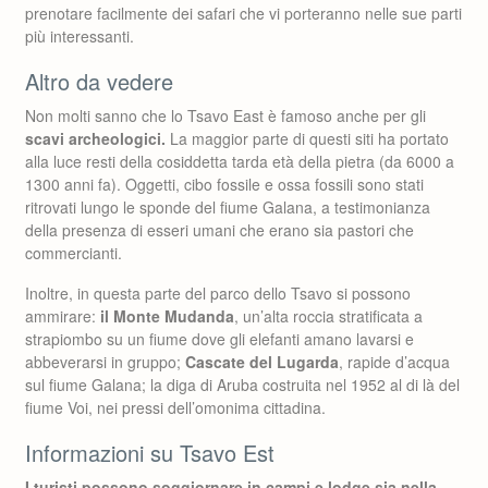
prenotare facilmente dei safari che vi porteranno nelle sue parti
più interessanti.
Altro da vedere
Non molti sanno che lo Tsavo East è famoso anche per gli
scavi archeologici.
La maggior parte di questi siti ha portato
alla luce resti della cosiddetta tarda età della pietra (da 6000 a
1300 anni fa). Oggetti, cibo fossile e ossa fossili sono stati
ritrovati lungo le sponde del fiume Galana, a testimonianza
della presenza di esseri umani che erano sia pastori che
commercianti.
Inoltre, in questa parte del parco dello Tsavo si possono
ammirare:
il Monte Mudanda
, un’alta roccia stratificata a
strapiombo su un fiume dove gli elefanti amano lavarsi e
abbeverarsi in gruppo;
Cascate del Lugarda
, rapide d’acqua
sul fiume Galana; la diga di Aruba costruita nel 1952 al di là del
fiume Voi, nei pressi dell’omonima cittadina.
Informazioni su Tsavo Est
I turisti possono soggiornare in campi e lodge sia nella