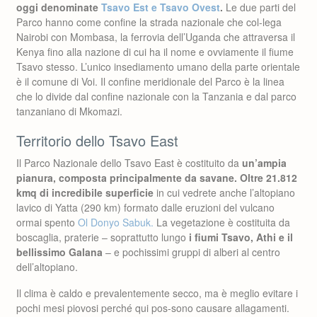
oggi denominate
Tsavo Est e Tsavo Ovest
.
Le due parti del
Parco hanno come confine la strada nazionale che col-lega
Nairobi con Mombasa, la ferrovia dell’Uganda che attraversa il
Kenya fino alla nazione di cui ha il nome e ovviamente il fiume
Tsavo stesso. L’unico insediamento umano della parte orientale
è il comune di Voi. Il confine meridionale del Parco è la linea
che lo divide dal confine nazionale con la Tanzania e dal parco
tanzaniano di Mkomazi.
Territorio dello Tsavo East
Il Parco Nazionale dello Tsavo East è costituito da
un’ampia
pianura, composta principalmente da savane. Oltre 21.812
kmq di incredibile superficie
in cui vedrete anche l’altopiano
lavico di Yatta (290 km) formato dalle eruzioni del vulcano
ormai spento
Ol Donyo Sabuk.
La vegetazione è costituita da
boscaglia, praterie – soprattutto lungo
i fiumi Tsavo, Athi e il
bellissimo Galana
– e pochissimi gruppi di alberi al centro
dell’altopiano.
Il clima è caldo e prevalentemente secco, ma è meglio evitare i
pochi mesi piovosi perché qui pos-sono causare allagamenti.