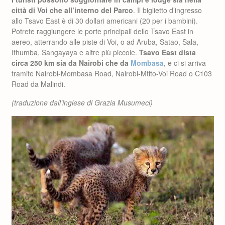
città di Voi che all’interno del Parco
. Il biglietto d’ingresso
allo Tsavo East è di 30 dollari americani (20 per i bambini).
Potrete raggiungere le porte principali dello Tsavo East in
aereo, atterrando alle piste di Voi, o ad Aruba, Satao, Sala,
Ithumba, Sangayaya e altre più piccole.
Tsavo East dista
circa 250 km sia da Nairobi che da
Mombasa
, e ci si arriva
tramite Nairobi-Mombasa Road, Nairobi-Mtito-Voi Road o C103
Road da Malindi.
(traduzione dall’inglese di Grazia Musumeci)