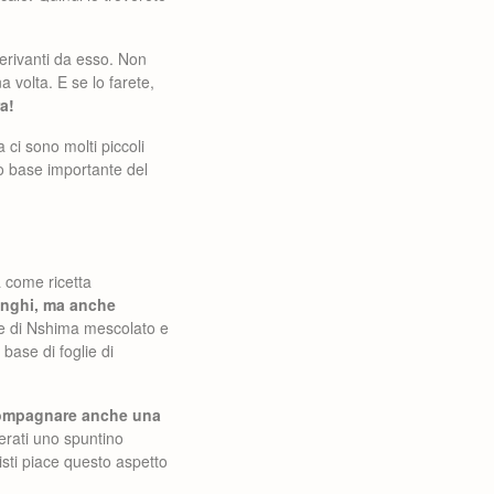
derivanti da esso. Non
 volta. E se lo farete,
a!
 ci sono molti piccoli
to base importante del
a come ricetta
unghi, ma anche
ne di Nshima mescolato e
 base di foglie di
ompagnare anche una
erati uno spuntino
risti piace questo aspetto