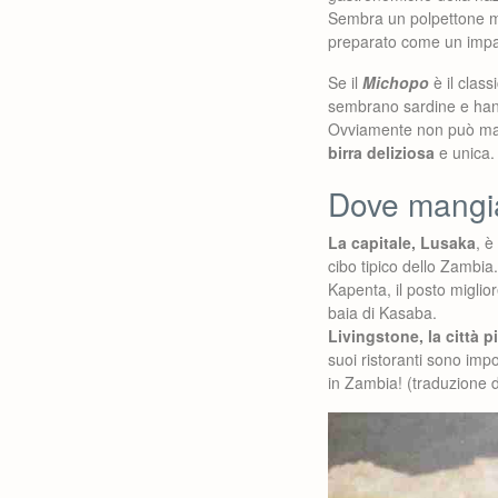
Sembra un polpettone ma
preparato come un impast
Se il
Michopo
è il clas
sembrano sardine e hann
Ovviamente non può manc
birra deliziosa
e unica.
Dove mangi
La capitale, Lusaka
, è
cibo tipico dello Zambia.
Kapenta, il posto migli
baia di Kasaba.
Livingstone, la città p
suoi ristoranti sono impo
in Zambia! (traduzione 