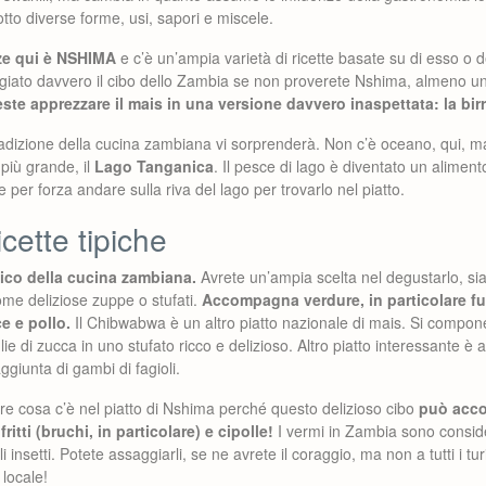
otto diverse forme, usi, sapori e miscele.
ize qui è NSHIMA
e c’è un’ampia varietà di ricette basate su di esso o 
giato davvero il cibo dello Zambia se non proverete Nshima, almeno una
este apprezzare il mais in una versione davvero inaspettata: la birr
tradizione della cucina zambiana vi sorprenderà. Non c’è oceano, qui, ma
 più grande, il
Lago Tanganica
. Il pesce di lago è diventato un alimen
 per forza andare sulla riva del lago per trovarlo nel piatto.
icette tipiche
pico della cucina zambiana.
Avrete un’ampia scelta nel degustarlo, si
ome deliziose zuppe o stufati.
Accompagna verdure, in particolare f
e e pollo.
Il Chibwabwa è un altro piatto nazionale di mais. Si compo
lie di zucca in uno stufato ricco e delizioso. Altro piatto interessante è a
giunta di gambi di fagioli.
e cosa c’è nel piatto di Nshima perché questo delizioso cibo
può acc
fritti (bruchi, in particolare) e cipolle!
I vermi in Zambia sono consid
i insetti. Potete assaggiarli, se ne avrete il coraggio, ma non a tutti i tu
 locale!