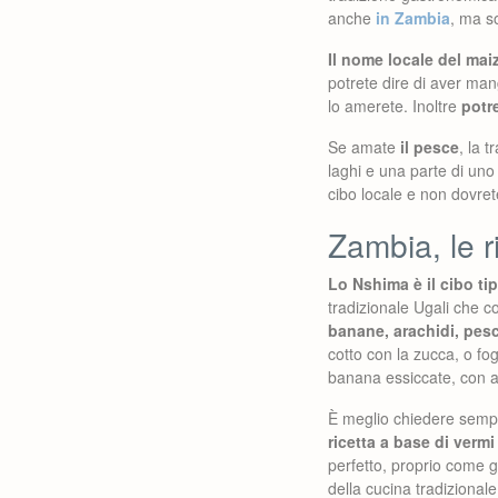
anche
in Zambia
, ma s
Il nome locale del ma
potrete dire di aver man
lo amerete. Inoltre
potr
Se amate
il pesce
, la 
laghi e una parte di uno
cibo locale e non dovrete
Zambia, le r
Lo Nshima è il cibo ti
tradizionale Ugali che c
banane, arachidi, pesc
cotto con la zucca, o fog
banana essiccate, con ag
È meglio chiedere sempr
ricetta a base di vermi 
perfetto, proprio come gl
della cucina tradizionale