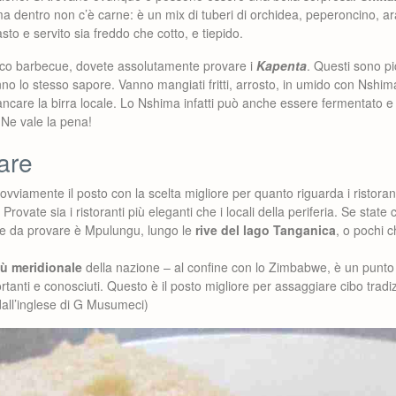
 dentro non c’è carne: è un mix di tuberi di orchidea, peperoncino, ar
o e servito sia freddo che cotto, e tiepido.
sico barbecue, dovete assolutamente provare i
Kapenta
. Questi sono pi
o lo stesso sapore. Vanno mangiati fritti, arrosto, in umido con Nshim
are la birra locale. Lo Nshima infatti può anche essere fermentato e u
 Ne vale la pena!
are
 ovviamente il posto con la scelta migliore per quanto riguarda i ristoran
 Provate sia i ristoranti più eleganti che i locali della periferia. Se stat
ore da provare è Mpulungu, lungo le
rive del lago Tanganica
, o pochi c
iù meridionale
della nazione – al confine con lo Zimbabwe, è un punto 
rtanti e conosciuti. Questo è il posto migliore per assaggiare cibo tradi
dall’inglese di G Musumeci)