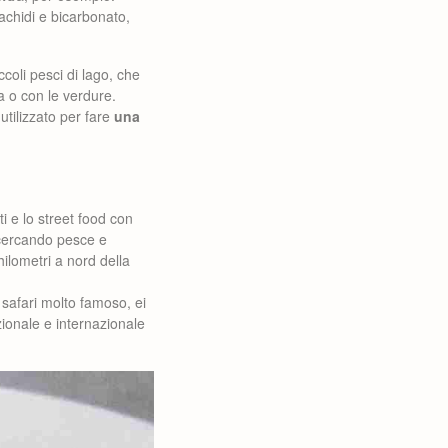
achidi e bicarbonato,
ccoli pesci di lago, che
a o con le verdure.
tilizzato per fare
una
ti e lo street food con
e cercando pesce e
hilometri a nord della
safari molto famoso, ei
zionale e internazionale