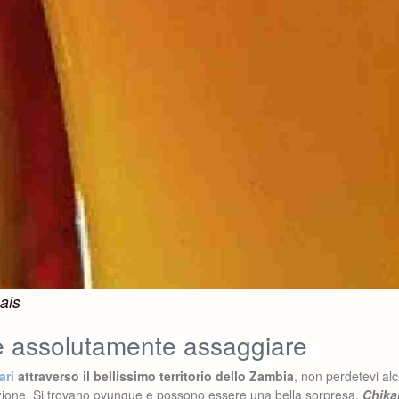
mais
 assolutamente assaggiare
ari
attraverso il bellissimo territorio dello Zambia
, non perdetevi alc
zione. Si trovano ovunque e possono essere una bella sorpresa.
Chika