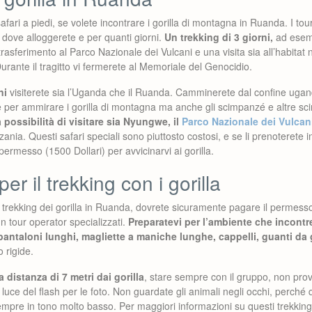
safari a piedi, se volete incontrare i gorilla di montagna in Ruanda. I t
 dove alloggerete e per quanti giorni.
Un trekking di 3 giorni,
ad esemp
 trasferimento al Parco Nazionale dei Vulcani e una visita sia all’habitat n
urante il tragitto vi fermerete al Memoriale del Genocidio.
ni
visiterete sia l’Uganda che il Ruanda. Camminerete dal confine uga
 per ammirare i gorilla di montagna ma anche gli scimpanzé e altre s
 possibilità di visitare sia Nyungwe, il
Parco Nazionale dei Vulcan
nia. Questi safari speciali sono piuttosto costosi, e se li prenoterete
ermesso (1500 Dollari) per avvicinarvi ai gorilla.
r il trekking con i gorilla
l trekking dei gorilla in Ruanda, dovrete sicuramente pagare il permess
 tour operator specializzati.
Preparatevi per l’ambiente che incontr
pantaloni lunghi, magliette a maniche lunghe, cappelli, guanti da g
o rigide.
distanza di 7 metri dai gorilla
, stare sempre con il gruppo, non prov
a luce del flash per le foto. Non guardate gli animali negli occhi, perch
empre in tono molto basso. Per maggiori informazioni su questi trekking