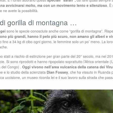
itat. E i turisti adorano questi
speciali “safari”,
da fare quasi sempre a
na avvicinarsi molto, ma con un movimento lento e silenzioso
. È
 ne avete la possibilità.
di gorilla di montagna …
ngei
sono le specie conosciute anche come “gorilla di montagna”. Rispett
ono più grandi, hanno il pelo più scuro, non amano gli alberi e v
 fino a 34 kg di cibo ogni giorno, le femmine solo un po’ meno. La loro 
mache.
o stati a rischio di estinzione per gran parte del 20° secolo, ma nel 201
cie. Si sono riprodotti e hanno ripopolato soprattutto l’Africa orientale
 del Congo) .
Oggi vivono nell’area vulcanica della catena dei Vir
ne e lo studio della scienziata
Dian Fossey
, che ha vissuto in Ruanda 
ica uccisione, un museo ricorda lei e il suo lavoro sulla strada che passa