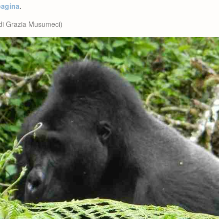
pagina
.
e di Grazia Musumeci)