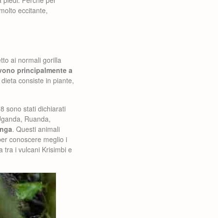
 piedi. Perché per
 molto eccitante,
o ai normali gorilla
ivono principalmente a
dieta consiste in piante,
8 sono stati dichiarati
 (Uganda, Ruanda,
unga
. Questi animali
per conoscere meglio i
 tra i vulcani Krisimbi e