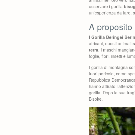
animali nel loro vero hab
osservare i gorilla
bisog
un’esperienza da fare, se
A proposito 
I Gorilla Beringei Beri
africani, questi animali
s
terra
. I maschi mangiano
foglie, fiori, insetti e lu
I gorilla di montagna son
fuori pericolo, come spe
Repubblica Democratica
hanno attirato l’attenzio
gorilla. Dopo la sua trag
Bisoke.