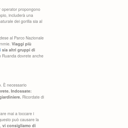
our operator propongono
io, includerà una
aturale dei gorilla sia al
ndese al Parco Nazionale
cimmie.
Viaggi più
i
sia altri gruppi di
 in Ruanda dovrete anche
o. È necessario
erete. Indossate:
iardiniere.
Ricordate di
are mai a toccare i
é questo può causare la
,
vi consigliamo di