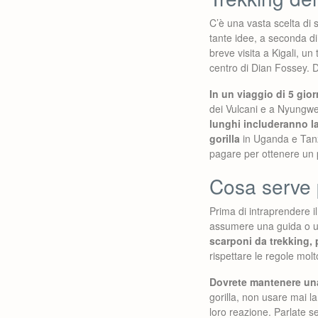
C’è una vasta scelta di 
tante idee, a seconda di
breve visita a Kigali, un
centro di Dian Fossey. D
In un viaggio di 5 gior
dei Vulcani e a Nyungwe
lunghi includeranno la
gorilla
in Uganda e Tanza
pagare per ottenere un p
Cosa serve pe
Prima di intraprendere i
assumere una guida o un
scarponi da trekking, 
rispettare le regole molt
Dovrete mantenere una 
gorilla, non usare mai l
loro reazione. Parlate s