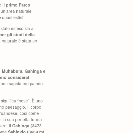
re
il primo Parco
 un’area naturale
 quasi estinti.
stato esteso sia al
er gli studi della
a naturale è stata un
e, Muhabura, Gahinga e
ono considerati
se non sappiamo quando.
 significa “neve”. È uno
imo paesaggio. Il corpo
io ruandese, così come
 la sua perfetta forma
are. Il
Gahinga (3473
monte
Sabinyio (3669 m)