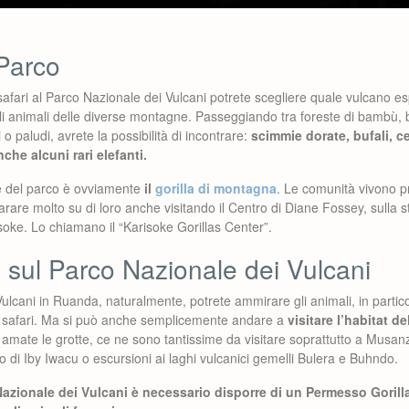
 Parco
safari al Parco Nazionale dei Vulcani potrete scegliere quale vulcano e
egli animali delle diverse montagne. Passeggiando tra foreste di bambù,
 o paludi, avrete la possibilità di incontrare:
scimmie dorate, bufali, ce
nche alcuni rari elefanti.
le del parco è ovviamente
il
gorilla di montagna
. Le comunità vivono p
rare molto su di loro anche visitando il Centro di Diane Fossey, sulla st
isoke. Lo chiamano il “Karisoke Gorillas Center”.
 sul Parco Nazionale dei Vulcani
ulcani in Ruanda, naturalmente, potrete ammirare gli animali, in particol
da safari. Ma si può anche semplicemente andare a
visitare l’habitat d
 amate le grotte, ce ne sono tantissime da visitare soprattutto a Musanze
io di Iby Iwacu o escursioni ai laghi vulcanici gemelli Bulera e Buhndo.
Nazionale dei Vulcani è necessario disporre di un Permesso Gorill