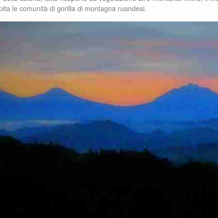
pita le comunità di gorilla di montagna ruandesi.