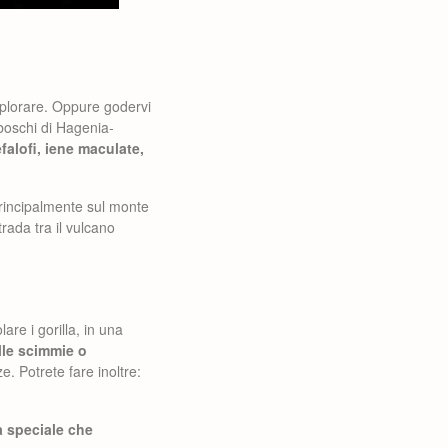
splorare. Oppure godervi
 boschi di Hagenia-
falofi, iene maculate,
rincipalmente sul monte
rada tra il vulcano
are i gorilla, in una
elle scimmie o
. Potrete fare inoltre:
a speciale che