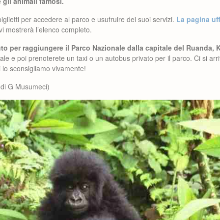
 gli animali famosi.
biglietti per accedere al parco e usufruire dei suoi servizi.
La pagina uff
vi mostrerà l’elenco completo.
uto per raggiungere il Parco Nazionale dalla capitale del Ruanda, K
nale e poi prenoterete un taxi o un autobus privato per il parco. Ci si ar
i lo sconsigliamo vivamente!
e di G Musumeci)