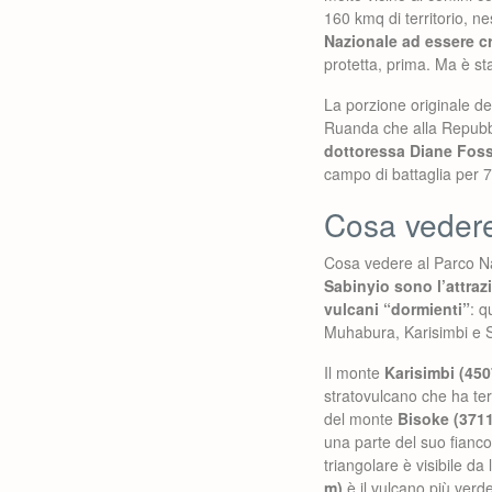
160 kmq di territorio, ne
Nazionale ad essere cr
protetta, prima. Ma è sta
La porzione originale de
Ruanda che alla Repubbl
dottoressa Diane Fos
campo di battaglia per 7
Cosa vedere
Cosa vedere al Parco Na
Sabinyio sono l’attraz
vulcani “dormienti”
: 
Muhabura, Karisimbi e Sa
Il monte
Karisimbi (450
stratovulcano che ha ter
del monte
Bisoke (371
una parte del suo fianco
triangolare è visibile da
m)
è il vulcano più verd