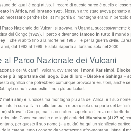
ssuno dei quali è oggi attivo. Il record di questo parco è quello di esse
eato in Africa, nel lontano 1925
. Nessun altro stato aveva pensato a
to necessario perché i bellissimi gorilla di montagna erano in pericolo e
l Parco Nazionale dei Vulcani si trovava in Uganda, successivamente è 
ica del Congo (1929). Il parco è diventato
famoso in tutto il mondo p
sey
– che vi abitò fino alla morte nel 1985 – e per la guerra civile. L’are
 anni, dal 1992 al 1999. È stata riaperta al turismo solo nel 2000.
 al Parco Nazionale dei Vulcani
zionale dei Vulcani? I vulcani, ovviamente.
I monti Karisimbi, Bisok
ione più importante del luogo. Due di loro – Bisoke e Gahinga – s
questo significa che potrebbero comunque provocare eruzioni, anche 
binyio sono invece estinti, non più pericolosi.
7 metri slm)
è l’undicesima montagna più alta dell’Africa, e il suo nome
minato la sua attività molto tempo fa e ora è solo una parte del belliss
1 m)
si trova in Congo, ma il suo cratere superiore si trova nel territor
 orientale. Conserva anche due laghi craterici.
Muhabura (4127 m)
con
 lontano, per questo il suo nome (=la guida) ha qui un significato particol
e della catena, tutto ricoperto da vegetazione afro-montana. Infine, il 