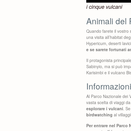
i cinque vulcani
Animali del
Quando farete il vostro 
una visita all’habitat d
Hypericum, deserti lavici
e se sarete fortunati a
Il protagonista principa
Sabinyio, ma si può impa
Karisimbi e il vulcano B
Informazioni
Al Parco Nazionale dei V
vasta scelta di viaggi 
esplorare i vulcani
. Se
birdwatching
al villagg
Per entrare nel Parco 