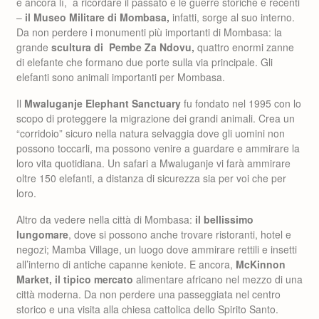
è ancora lì, a ricordare il passato e le guerre storiche e recenti
–
il Museo Militare di Mombasa,
infatti, sorge al suo interno.
Da non perdere i monumenti più importanti di Mombasa: la
grande
scultura di Pembe Za Ndovu,
quattro enormi zanne
di elefante che formano due porte sulla via principale. Gli
elefanti sono animali importanti per Mombasa.
Il
Mwaluganje Elephant Sanctuary
fu fondato nel 1995 con lo
scopo di proteggere la migrazione dei grandi animali. Crea un
“corridoio” sicuro nella natura selvaggia dove gli uomini non
possono toccarli, ma possono venire a guardare e ammirare la
loro vita quotidiana. Un safari a Mwaluganje vi farà ammirare
oltre 150 elefanti, a distanza di sicurezza sia per voi che per
loro.
Altro da vedere nella città di Mombasa:
il bellissimo
lungomare
, dove si possono anche trovare ristoranti, hotel e
negozi; Mamba Village, un luogo dove ammirare rettili e insetti
all’interno di antiche capanne keniote. E ancora,
McKinnon
Market, il tipico mercato
alimentare africano nel mezzo di una
città moderna. Da non perdere una passeggiata nel centro
storico e una visita alla chiesa cattolica dello Spirito Santo.