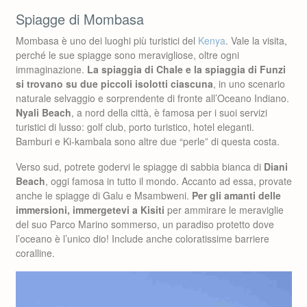
Spiagge di Mombasa
Mombasa è uno dei luoghi più turistici del
Kenya
. Vale la visita,
perché le sue spiagge sono meravigliose, oltre ogni
immaginazione.
La spiaggia di Chale e la spiaggia di Funzi
si trovano su due piccoli isolotti ciascuna
, in uno scenario
naturale selvaggio e sorprendente di fronte all’Oceano Indiano.
Nyali Beach
, a nord della città, è famosa per i suoi servizi
turistici di lusso: golf club, porto turistico, hotel eleganti.
Bamburi e Ki-kambala sono altre due “perle” di questa costa.
Verso sud, potrete godervi le spiagge di sabbia bianca di
Diani
Beach
, oggi famosa in tutto il mondo. Accanto ad essa, provate
anche le spiagge di Galu e Msambweni.
Per gli amanti delle
immersioni, immergetevi a Kisiti
per ammirare le meraviglie
del suo Parco Marino sommerso, un paradiso protetto dove
l’oceano è l’unico dio! Include anche coloratissime barriere
coralline.