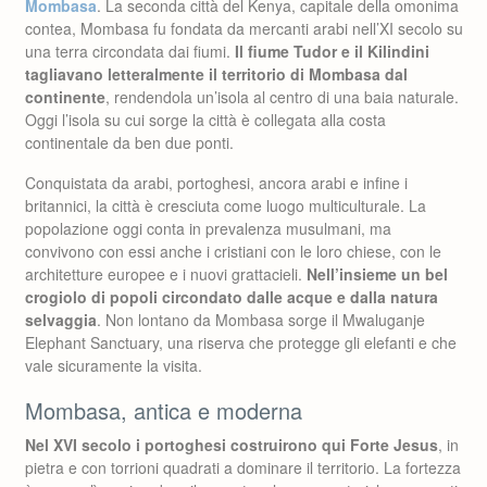
Mombasa
. La seconda città del Kenya, capitale della omonima
contea, Mombasa fu fondata da mercanti arabi nell’XI secolo su
una terra circondata dai fiumi.
Il fiume Tudor e il Kilindini
tagliavano letteralmente il territorio di Mombasa dal
continente
, rendendola un’isola al centro di una baia naturale.
Oggi l’isola su cui sorge la città è collegata alla costa
continentale da ben due ponti.
Conquistata da arabi, portoghesi, ancora arabi e infine i
britannici, la città è cresciuta come luogo multiculturale. La
popolazione oggi conta in prevalenza musulmani, ma
convivono con essi anche i cristiani con le loro chiese, con le
architetture europee e i nuovi grattacieli.
Nell’insieme un bel
crogiolo di popoli circondato dalle acque e dalla natura
selvaggia
. Non lontano da Mombasa sorge il Mwaluganje
Elephant Sanctuary, una riserva che protegge gli elefanti e che
vale sicuramente la visita.
Mombasa, antica e moderna
Nel XVI secolo i portoghesi costruirono qui Forte Jesus
, in
pietra e con torrioni quadrati a dominare il territorio. La fortezza