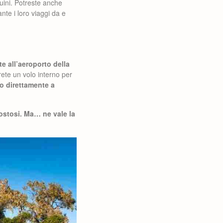
buini. Potreste anche
ante i loro viaggi da e
te all’aeroporto della
te un volo interno per
eo direttamente a
costosi. Ma… ne vale la