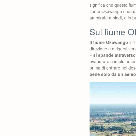
significa che questo fi
fiume Okawango crea un’
ammirate a piedi, o in 
Sul fiume O
Il fiume Okawango
iniz
direzione e dirigersi ve
–
si spande attraverso 
evaporare completamente
prima di entrare nel des
bene solo da un aereo