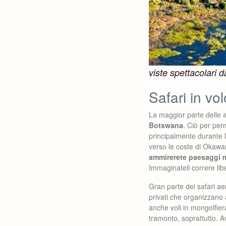
viste spettacolari da
Safari in vo
La maggior parte delle 
Botswana
. Ciò per per
principalmente durante l
verso le coste di Okawa
ammirerete paesaggi ma 
Immaginateli correre lib
Gran parte dei safari a
privati che organizzano a
anche voli in mongolfiera
tramonto, soprattutto. Av