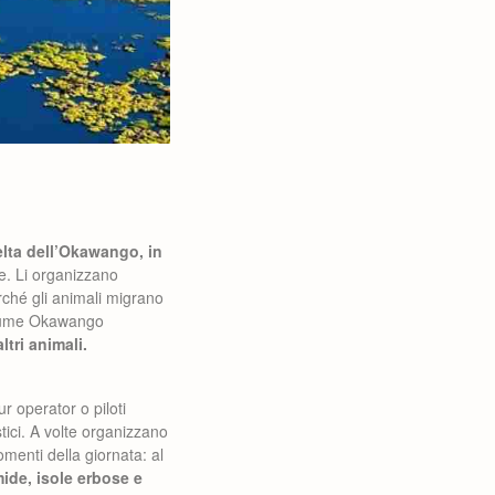
delta dell’Okawango, in
te. Li organizzano
rché gli animali migrano
 fiume Okawango
tri animali.
r operator o piloti
stici. A volte organizzano
omenti della giornata: al
ide, isole erbose e