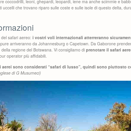
are coccodrilli, leoni, ghepardi, leopardi, iene ma anche scimmie e bab
ti uccelli che trovano riparo sulle coste e sulle isole di questo delta, dur
formazioni
del safari aereo:
i vostri voli internazionali atterreranno sicuramen
pure arriveranno da Johannesburg o Capetown. Da Gaborone prendere
 della regione del Botswana. Vi consigliamo di
prenotare il safari aer
our operator più affidabili.
i aerei sono considerati “safari di lusso”, quindi sono piuttosto 
inglese di G Musumeci)