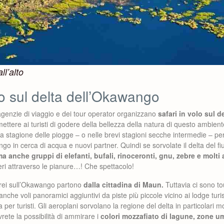
ll’alto
lo sul delta dell’Okawango
agenzie di viaggio e dei tour operator organizzano
safari in volo sul 
mettere ai turisti di godere della bellezza della natura di questo ambien
a stagione delle piogge – o nelle brevi stagioni secche intermedie – pe
ngo in cerca di acqua e nuovi partner. Quindi se sorvolate il delta del
anche gruppi di elefanti, bufali, rinoceronti, gnu, zebre e molti al
eri attraverso le pianure…! Che spettacolo!
erei sull’Okawango partono
dalla cittadina di Maun.
Tuttavia ci sono tou
nche voli panoramici aggiuntivi da piste più piccole vicino ai lodge turi
 per turisti. Gli aeroplani sorvolano la regione del delta in particolari m
rete la possibilità di ammirare i
colori mozzafiato di lagune, zone um