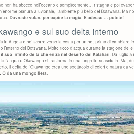
ume non ha sbocco nell’oceano e semplicemente… ristagna e poi evapora
enorme pianura alluvionale, l’ambiente più bello del Botswana. Ma non
barca.
Dovreste volare per capire la magia. E adesso … potete!
kawango e sul suo delta interno
ia in Angola e poi scorre verso la costa per un po’, prima di cambiare
rso l’interno del Botswana. Molto ricco d’acqua durante la stagione dell
il suo infinito delta che entra nel deserto del Kalahari.
Da luglio a 
 l’acqua e Okawango si trasforma in una lunga linea asciutta. Ma, dura
erto, il delta dell’Okawango crea uno spettacolo di colori e natura da v
. O da una mongolfiera.