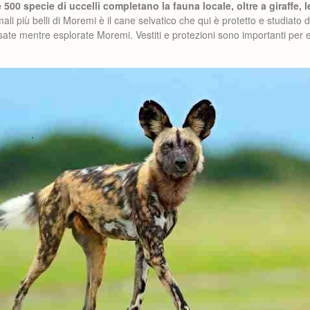
e 500 specie di uccelli completano la fauna locale, oltre a giraffe, 
ali più belli di Moremi è il cane selvatico che qui è protetto e studiato d
ate mentre esplorate Moremi. Vestiti e protezioni sono importanti per e