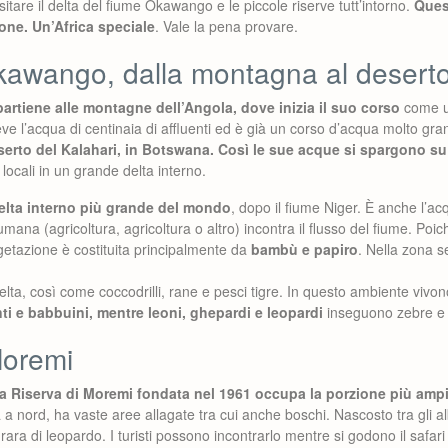
sitare il delta del fiume Okawango e le piccole riserve tutt’intorno.
Quest
one. Un’Africa speciale
. Vale la pena provare.
Okawango, dalla montagna al desert
artiene alle montagne dell’Angola, dove inizia il suo corso
come u
ve l’acqua di centinaia di affluenti ed è già un corso d’acqua molto g
serto del Kalahari, in Botswana. Così le sue acque si spargono su
locali in un grande delta interno.
elta interno più grande del mondo
, dopo il fiume Niger. È anche l’a
mana (agricoltura, agricoltura o altro) incontra il flusso del fiume. Poich
getazione è costituita principalmente da
bambù e papiro
. Nella zona s
 delta, così come coccodrilli, rane e pesci tigre. In questo ambiente viv
anti e babbuini, mentre leoni, ghepardi e leopardi
inseguono zebre e 
Moremi
a Riserva di Moremi fondata nel 1961 occupa la porzione più ampi
 a nord, ha vaste aree allagate tra cui anche boschi. Nascosto tra gli al
ara di leopardo. I turisti possono incontrarlo mentre si godono il safari 