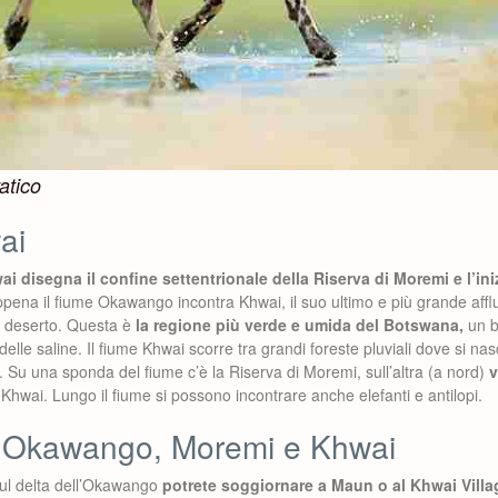
atico
ai
ai disegna il confine settentrionale della Riserva di Moremi e l’ini
pena il fiume Okawango incontra Khwai, il suo ultimo e più grande afflue
il deserto. Questa è
la regione più verde e umida del Botswana,
un b
delle saline. Il fiume Khwai scorre tra grandi foreste pluviali dove si n
i. Su una sponda del fiume c’è la Riserva di Moremi, sull’altra (a nord)
v
 Khwai. Lungo il fiume si possono incontrare anche elefanti e antilopi.
a Okawango, Moremi e Khwai
sul delta dell’Okawango
potrete soggiornare a Maun o al Khwai Villa