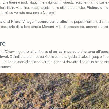
. Effettuerete molti viaggi meravigliosi, in questa regione. Fanno parte del
ori, il birdwatching, l’escursionismo, le gite fotografiche.
Visiterete il d
otturni, se vorrete (ma non a Moremi).
ale, al Khwai Village incontrerete le tribù
. Le popolazioni di qui son
cacciarle dalle loro terre a Moremi. Ma nonostante ciò, amano i turisti e
re
 dell’Okawango e le altre riserve
si arriva in aereo e si atterra all’ae
Khwai.
Quindi potrete muovervi solo con una guida locale, in jeep o in b
, ma non è consigliabile se vorrete godervi davvero il safari in piena si
Musumeci)