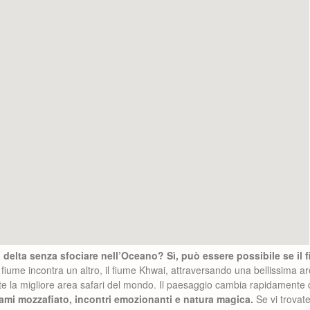
delta senza sfociare nell’Oceano? Sì, può essere possibile se il
 fiume incontra un altro, il fiume Khwai, attraversando una bellissima a
e la migliore area safari del mondo. Il paesaggio cambia rapidamente da 
ami mozzafiato, incontri emozionanti e natura magica.
Se vi trovat