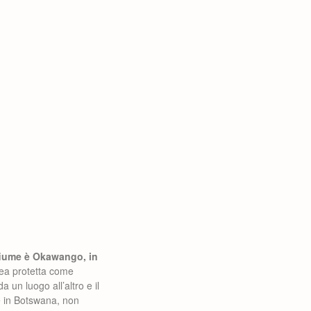
 fiume è Okawango, in
rea protetta come
un luogo all’altro e il
e in Botswana, non