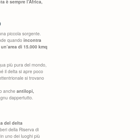
a è sempre l’Africa,
o
na piccola sorgente.
rande quando
incontra
 un’area di 15.000 kmq
cqua più pura del mondo,
é il delta si apre poco
ettentrionale si trovano
ono anche
antilopi,
gnu dappertutto.
a del delta
beri della Riserva di
in uno dei luoghi più