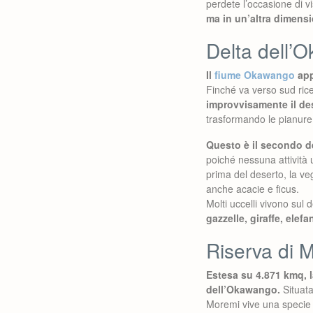
perdete l’occasione di vi
ma in un’altra dimensi
Delta dell’
Il
fiume Okawango
app
Finché va verso sud rice
improvvisamente il de
trasformando le pianure 
Questo è il secondo d
poiché nessuna attività u
prima del deserto, la ve
anche acacie e ficus.
Molti uccelli vivono sul
gazzelle, giraffe, elef
Riserva di 
Estesa su 4.871 kmq, l
dell’Okawango.
Situata
Moremi vive una specie r