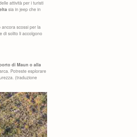
le attività per i turisti
elta
sia in jeep che in
o ancora scossi per la
 di solito li accolgono
roporto di Maun o alla
arca. Potreste esplorare
curezza. (traduzione