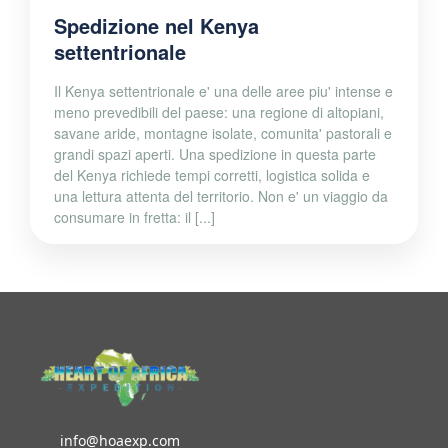
Spedizione nel Kenya
settentrionale
Il Kenya settentrionale e' una delle aree piu' intense e
meno prevedibili del paese: una regione di altopiani,
savane aride, montagne isolate, comunita' pastorali e
grandi spazi aperti. Una spedizione in questa parte
del Kenya richiede tempi corretti, logistica solida e
una lettura attenta del territorio. Non e' un viaggio da
consumare in fretta: il [...]
info@hoaexp.com