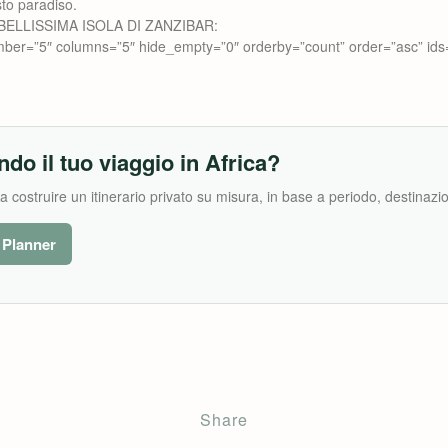
sto paradiso.
BELLISSIMA ISOLA DI ZANZIBAR:
mber=”5″ columns=”5″ hide_empty=”0″ orderby=”count” order=”asc” ids
ndo il tuo viaggio in Africa?
costruire un itinerario privato su misura, in base a periodo, destinazion
l Planner
Share