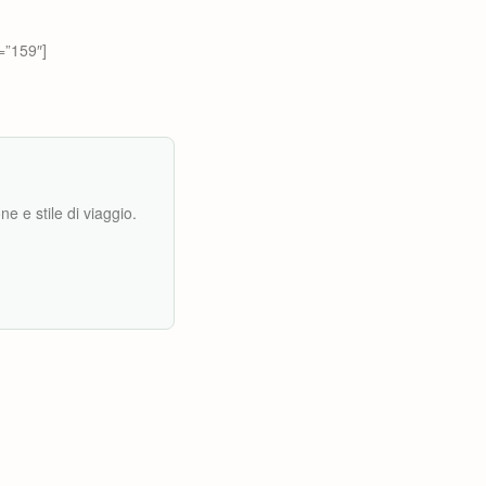
=”159″]
e e stile di viaggio.