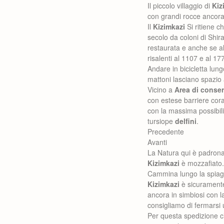
Il piccolo villaggio di
Kiz
con grandi rocce ancora 
Il
Kizimkazi
Si ritiene c
secolo da coloni di Shir
restaurata e anche se al
risalenti al 1107 e al 17
Andare in bicicletta lung
mattoni lasciano spazio 
Vicino a
Area di conse
con estese barriere cora
con la massima possibili
tursiope
delfini
.
Precedente
Avanti
La Natura qui è padrona! 
Kizimkazi
è mozzafiato.
Cammina lungo la spiagg
Kizimkazi
è sicurament
ancora in simbiosi con la
consigliamo di fermarsi u
Per questa spedizione c