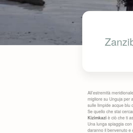
Zanzib
All’estremità meridional
migliore su Unguja per a
sulle limpide acque blu
Se quello che stai cerca
Kizimkazi
è ciò che ti a
Una lunga spiaggia con
daranno il benvenuto e c