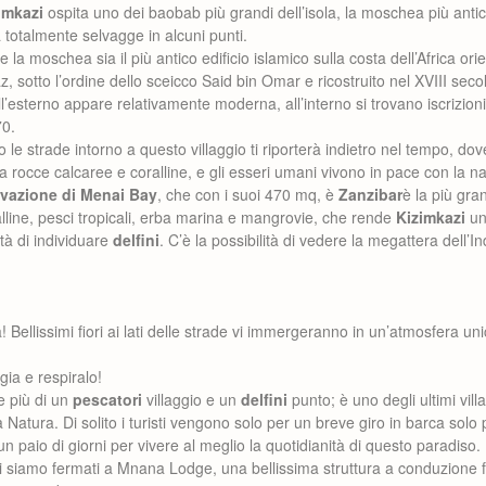
imkazi
ospita uno dei baobab più grandi dell’isola, la moschea più anti
totalmente selvagge in alcuni punti.
he la moschea sia il più antico edificio islamico sulla costa dell’Africa orie
az, sotto l’ordine dello sceicco Said bin Omar e ricostruito nel XVIII se
l’esterno appare relativamente moderna, all’interno si trovano iscrizioni
70.
o le strade intorno a questo villaggio ti riporterà indietro nel tempo, d
a rocce calcaree e coralline, e gli esseri umani vivono in pace con la na
rvazione di Menai Bay
, che con i suoi 470 mq, è
Zanzibar
è la più gra
lline, pesci tropicali, erba marina e mangrovie, che rende
Kizimkazi
un
tà di individuare
delfini
. C’è la possibilità di vedere la megattera dell’I
Bellissimi fiori ai lati delle strade vi immergeranno in un’atmosfera uni
ia e respiralo!
e più di un
pescatori
villaggio e un
delfini
punto; è uno degli ultimi vil
 Natura. Di solito i turisti vengono solo per un breve giro in barca solo
n paio di giorni per vivere al meglio la quotidianità di questo paradiso.
i siamo fermati a Mnana Lodge, una bellissima struttura a conduzione 