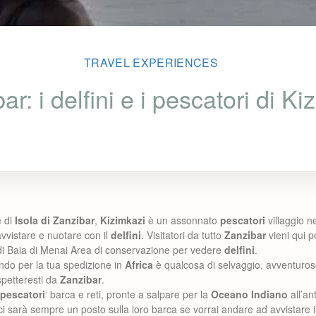
TRAVEL EXPERIENCES
ar: i delfini e i pescatori di Ki
e di
Isola di Zanzibar
,
Kizimkazi
è un
assonnato
pescatori
villaggio ne
vvistare e nuotare con il
delfini
. Visitatori da tutto
Zanzibar
vieni qui p
 di Baia di Menai Area di conservazione per vedere
delfini
.
ndo per la tua spedizione in
Africa
è qualcosa di selvaggio, avventuroso 
spetteresti da
Zanzibar
.
pescatori
‘ barca e reti, pronte a salpare per la
Oceano Indiano
all’an
i sarà sempre un posto sulla loro barca se vorrai andare ad avvistare i