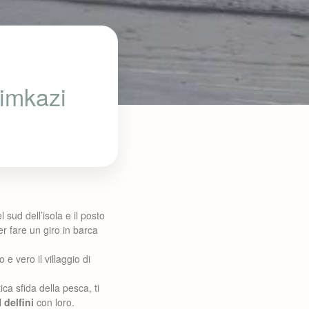
zimkazi
l sud dell’isola e il posto
er fare un giro in barca
e vero il villaggio di
tica sfida della pesca, ti
l
delfini
con loro.