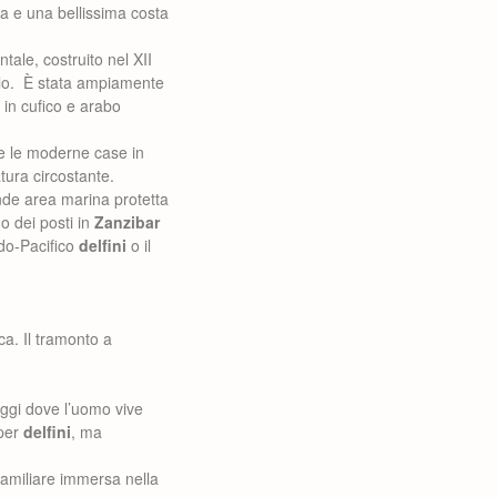
ca e una bellissima costa
ntale, costruito nel XII
colo. È stata ampiamente
 in cufico e arabo
ove le moderne case in
tura circostante.
nde area marina protetta
o dei posti in
Zanzibar
ndo-Pacifico
delfini
o il
ca. Il tramonto a
laggi dove l’uomo vive
 per
delfini
, ma
familiare immersa nella