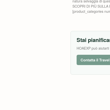
natura selvaggia di que
SCOPRI DI PIÙ SULLA 
[product_categories nu
Stai pianifica
HOAEXP può aiutarti a 
Contatta il Trave