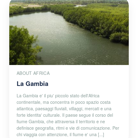
ABOUT AFRICA
La Gambia
La Gambia e' il piu' piccolo stato dell'Africa
continentale, ma concentra in poco spazio costa
atlantica, paesaggi fluviali, villaggi, mercati e una
forte identita' culturale. Il paese segue il corso del
fiume Gambia, che attraversa il territorio e ne
definisce geografia, ritmi e vie di comunicazione. Per
chi viaggia con attenzione, il fiume e' una [...]