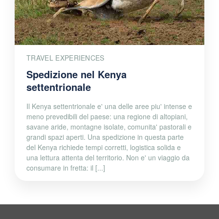
TRAVEL EXPERIENCES
Spedizione nel Kenya
settentrionale
Il Kenya settentrionale e' una delle aree piu' intense e
meno prevedibili del paese: una regione di altopiani,
savane aride, montagne isolate, comunita' pastorali e
grandi spazi aperti. Una spedizione in questa parte
del Kenya richiede tempi corretti, logistica solida e
una lettura attenta del territorio. Non e' un viaggio da
consumare in fretta: il [...]