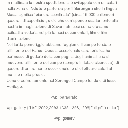
In mattinata la nostra spedizione si è sviluppata con un safari
nella zona di
Ndutu
e partenza per il
Serengeti
che in lingua
Masai significa “pianura sconfinata” (circa 15.000 chilometri
quadrati di superficie), è ciò che corrisponde esattamente alla
nostra immaginazione di Savannah, così come eravamo
abituati a vederla nei più famosi documentari, film e film
d’animazione.
Nel tardo pomeriggio abbiamo raggiunto il campo tendato
all’interno del Parco. Questa eccezionale caratteristica ha
permesso di godere della compagnia degli animali che si
muovono all’interno del campo (sempre in totale sicurezza), di
godere di un tramonto eccezionale, e di effettuare safari al
mattino molto presto.
Cena e pernottamento nel Serengeti Campo tendato di lusso
Heritage.
/wp: paragrafo
wp: gallery {“ids”:[2092,2093,1335,1293,1296],”align”:”center”}
/wp: gallery