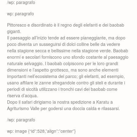
/wp: paragrafo
wp: paragrafo
Pittoresco e disordinato è il regno degli elefanti e dei baobab
giganti.
Il paesaggio all’inizio tende ad essere pianeggiante, ma dopo
poco diventa un susseguirsi di dolci colline belle da vedere
nella stagione secca e bellissime nella stagione verde. Baobab
enormi e secolari forniscono uno sfondo costante al paesaggio
naturale selvaggio. I baobab colpiscono per le loro grandi
dimensioni e l’aspetto grottesco, ma sono anche elementi
importanti nell’ecosistema del parco; gli elefanti, ad esempio,
usano affilare le zanne sfregandole contro gli steli e durante i
periodi di siccità utilizzano i tronchi cavi dei baobab come
riserva d’acqua.
Dopo il safari dirigiamo la nostra spedizione a Karatu a
Agriturismo Valle per godersi una doccia calda e rilassarsi.
/wp: paragrafo
wp: image {“id”:528,”align”:”center”}