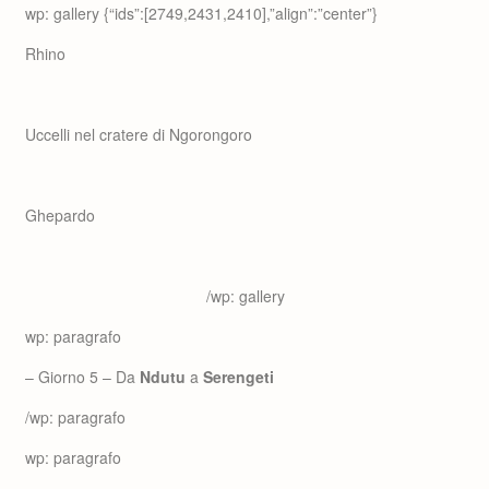
wp: gallery {“ids”:[2749,2431,2410],”align”:”center”}
Rhino
Uccelli nel cratere di Ngorongoro
Ghepardo
/wp: gallery
wp: paragrafo
– Giorno 5 – Da
Ndutu
a
Serengeti
/wp: paragrafo
wp: paragrafo