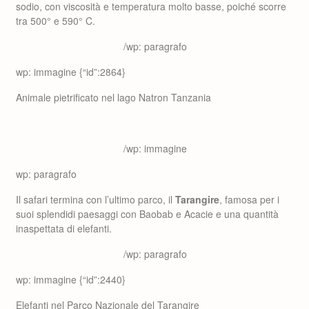
sodio, con viscosità e temperatura molto basse, poiché scorre
tra 500° e 590° C.
/wp: paragrafo
wp: immagine {“id”:2864}
Animale pietrificato nel lago Natron Tanzania
/wp: immagine
wp: paragrafo
Il safari termina con l’ultimo parco, il
Tarangire
, famosa per i
suoi splendidi paesaggi con Baobab e Acacie e una quantità
inaspettata di elefanti.
/wp: paragrafo
wp: immagine {“id”:2440}
Elefanti nel Parco Nazionale del Tarangire