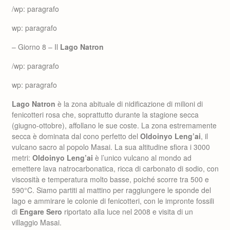
/wp: paragrafo
wp: paragrafo
– Giorno 8 – Il
Lago Natron
/wp: paragrafo
wp: paragrafo
Lago Natron
è la zona abituale di nidificazione di milioni di
fenicotteri rosa che, soprattutto durante la stagione secca
(giugno-ottobre), affollano le sue coste. La zona estremamente
secca è dominata dal cono perfetto del
Oldoinyo Leng’ai
, il
vulcano sacro al popolo Masai. La sua altitudine sfiora i 3000
metri:
Oldoinyo Leng’ai
è l’unico vulcano al mondo ad
emettere lava natrocarbonatica, ricca di carbonato di sodio, con
viscosità e temperatura molto basse, poiché scorre tra 500 e
590°C. Siamo partiti al mattino per raggiungere le sponde del
lago e ammirare le colonie di fenicotteri, con le impronte fossili
di
Engare Sero
riportato alla luce nel 2008 e visita di un
villaggio Masai.