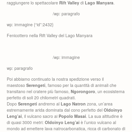
raggiungere lo spettacolare
Rift Valley
di
Lago Manyara
.
/wp: paragrafo
wp: immagine {“id”:2432}
Fenicottero nella Rift Valley del Lago Manyara
/wp: immagine
wp: paragrafo
Poi abbiamo continuato la nostra spedizione verso il
maestoso
Serengeti
, famoso per la quantità di animali che
transitano nel cratere più famoso,
Ngorongoro
, un ecosistema
perfetto di soli 20 chilometri quadrati.
Dopo
Serengeti
andremo al
Lago Natron
zona, un’area
estremamente arida dominata dal cono perfetto del
Oldoinyo
Leng’ai
, il vulcano sacro ai
Popolo Masai
. La sua altitudine è
di quasi 3000 metri:
Oldoinyo Leng’ai
è l’unico vulcano al
mondo ad emettere lava natrocarbonatica, ricca di carbonato di