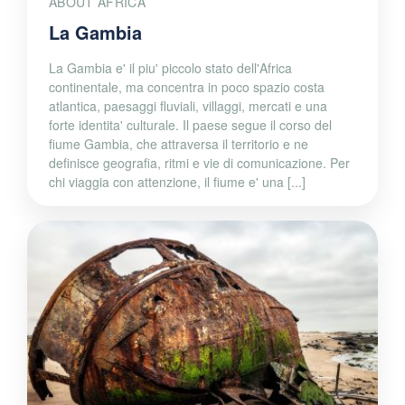
ABOUT AFRICA
La Gambia
La Gambia e' il piu' piccolo stato dell'Africa
continentale, ma concentra in poco spazio costa
atlantica, paesaggi fluviali, villaggi, mercati e una
forte identita' culturale. Il paese segue il corso del
fiume Gambia, che attraversa il territorio e ne
definisce geografia, ritmi e vie di comunicazione. Per
chi viaggia con attenzione, il fiume e' una [...]