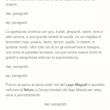
cratere.
/wp: paragrafo
wp: paragrafo
Lo spettacolo continua con gnu, bufali, ghepardi, zebre, iene e
altro ancora, e una grande varietà di uccelli, tra cui migliaia di
fenicotteri rosa, poiane, falchi, struzzi, aquile. Il cratere, in
qualche modo, offre tutto ciò di cui gli animali hanno bisogno,
una sorta di paradiso terrestre, ma può anche essere fonte di
grandi e sanguinose lotte per la sopravvivenza.
/wp: paragrafo
wp: paragrafo
Pranzo al sacco al sacco sulle rive del
Lago Magadi
e spostato
nell’area di
Ndutu
a Campo tendato del lago Masek per relax,
cena e pernottamento.
/wp: paragrafo