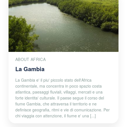
ABOUT AFRICA
La Gambia
La Gambia e' il piu' piccolo stato dell'Africa
continentale, ma concentra in poco spazio costa
atlantica, paesaggi fluviali, villaggi, mercati e una
forte identita' culturale. Il paese segue il corso del
fiume Gambia, che attraversa il territorio e ne
definisce geografia, ritmi e vie di comunicazione. Per
chi viaggia con attenzione, il fiume e' una [...]