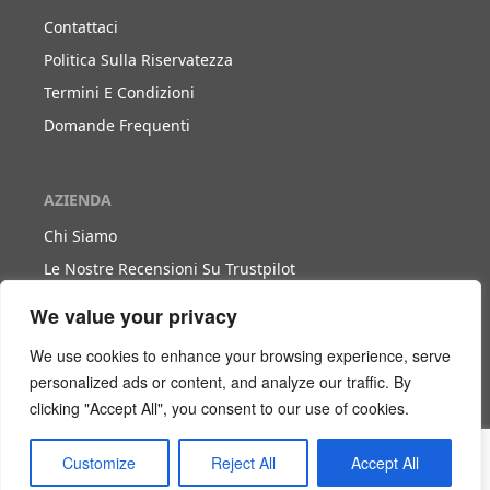
Contattaci
Politica Sulla Riservatezza
Termini E Condizioni
Domande Frequenti
AZIENDA
Chi Siamo
Le Nostre Recensioni Su Trustpilot
Blog
We value your privacy
We use cookies to enhance your browsing experience, serve
LAVORA CON NOI
personalized ads or content, and analyze our traffic. By
clicking "Accept All", you consent to our use of cookies.
Diventa Nostro Partner
Diventa Nostro Agente
Customize
Reject All
Accept All
Scarica Il Libro Bianco