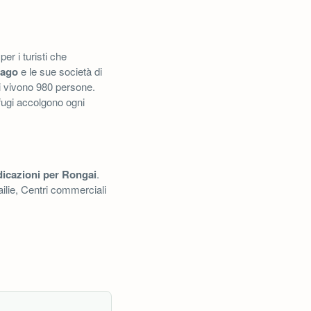
per i turisti che
lago
e le sue società di
di vivono 980 persone.
rifugi accolgono ogni
icazioni per Rongai
.
ilie, Centri commerciali