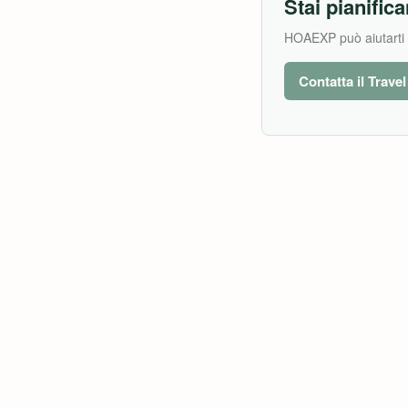
Stai pianifica
HOAEXP può aiutarti a 
Contatta il Trave