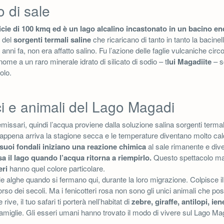
 di sale
cie di 100 kmq ed è un lago alcalino incastonato in un bacino en
a del
sorgenti termali saline
che ricaricano di tanto in tanto la bacinel
i anni fa, non era affatto salino. Fu l’azione delle faglie vulcaniche circ
l nome a un raro minerale idrato di silicato di sodio – t
lui Magadiite
– s
olo.
ci e animali del Lago Magadi
issari, quindi l’acqua proviene dalla soluzione salina sorgenti termali
appena arriva la stagione secca e le temperature diventano molto ca
 suoi fondali iniziano una reazione chimica
al sale rimanente e div
a il lago quando l’acqua ritorna a riempirlo.
Questo spettacolo mag
eri
hanno quel colore particolare.
le alghe quando si fermano qui, durante la loro migrazione. Colpisce i
orso dei secoli. Ma i fenicotteri rosa non sono gli unici animali che pos
 rive, il tuo safari ti porterà nell’habitat di
zebre, giraffe, antilopi, ien
 famiglie. Gli esseri umani hanno trovato il modo di vivere sul Lago Ma