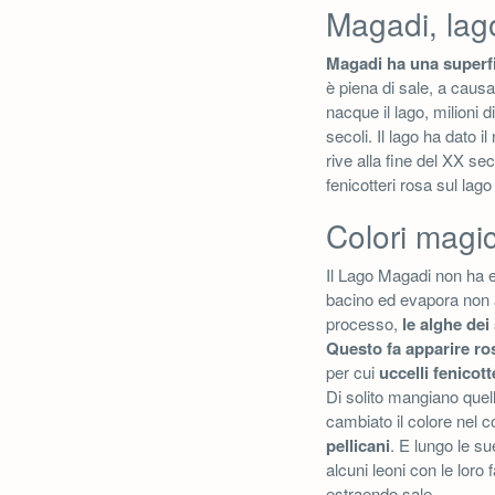
Magadi, lago
Magadi ha una superfi
è piena di sale, a caus
nacque il lago, milioni d
secoli. Il lago ha dato i
rive alla fine del XX sec
fenicotteri rosa sul lago
Colori magi
Il Lago Magadi non ha em
bacino ed evapora non 
processo,
le alghe dei
Questo fa apparire ros
per cui
uccelli fenicott
Di solito mangiano quel
cambiato il colore nel c
pellicani
. E lungo le sue
alcuni leoni con le loro
estraendo sale.