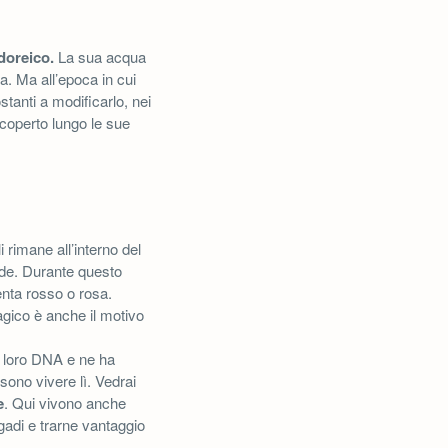
doreico.
La sua acqua
la. Ma all’epoca in cui
ostanti a modificarlo, nei
coperto lungo le sue
 rimane all’interno del
lde. Durante questo
enta rosso o rosa.
ico è anche il motivo
l loro DNA e ne ha
sono vivere lì. Vedrai
e
. Qui vivono anche
gadi e trarne vantaggio