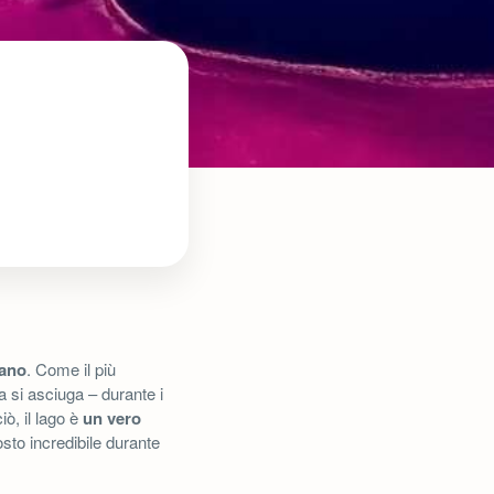
cano
. Come il più
 si asciuga – durante i
ò, il lago è
un vero
osto incredibile durante