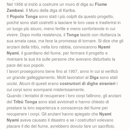
Nel 1956 si iniziò a costruire un muro di diga su
Fiume
Zambesi
. Il Muro della diga di Kariba.
Il
Popolo Tonga
sono stati i più colpiti da questo progetto,
poiché sono stati costretti a lasciare le loro case e trasferirsi in
un luogo più sicuro, meno fertile e meno confortevole in cui
vivere. Dopo molta resistenza, il
Tonga
lasciò con riluttanza la
sua amata casa, ma fece la promessa di tornare. Si dice che gli
anziani della tribù, nella loro rabbia, convocarono
Nyami
Nyami
, il guardiano del fiume, per fermare il progetto e
riversare la sua ira sulle persone che avevano disturbato la
pace del suo popolo.
I lavori proseguirono bene fino al 1957, anno in cui si verificò
un grande galleggiamento. Molti lavoratori al
Diga
sono stati
uccisi. Alcuni di questi erano
costruttori di dighe stranieri
i
cui corpi sono scomparsi misteriosamente.
Quando i tentativi di recuperare i loro corpi fallirono, gli anziani
del
Tribù Tonga
sono stati avvicinati e hanno chiesto di
prestare la loro esperienza e conoscenza del fiume per
recuperare i corpi. Gli anziani hanno spiegato che
Nyami
Nyami
aveva causato il disastro e se i costruttori volevano
placare il dio del fiume, avrebbero dovuto fare un sacrificio.