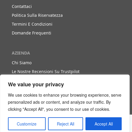
Contattaci
Politica Sulla Riservatezza
Termini E Condizioni
Domande Frequenti
AZIENDA
Chi Siamo
Le Nostre Recensioni Su Trustpilot
Blog
We value your privacy
We use cookies to enhance your browsing experience, serve
LAVORA CON NOI
personalized ads or content, and analyze our traffic. By
clicking "Accept All", you consent to our use of cookies.
Diventa Nostro Partner
Diventa Nostro Agente
Customize
Reject All
Accept All
Scarica Il Libro Bianco