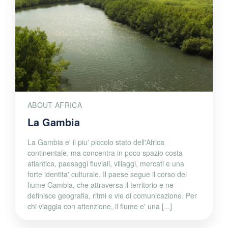
ABOUT AFRICA
La Gambia
La Gambia e' il piu' piccolo stato dell'Africa
continentale, ma concentra in poco spazio costa
atlantica, paesaggi fluviali, villaggi, mercati e una
forte identita' culturale. Il paese segue il corso del
fiume Gambia, che attraversa il territorio e ne
definisce geografia, ritmi e vie di comunicazione. Per
chi viaggia con attenzione, il fiume e' una [...]