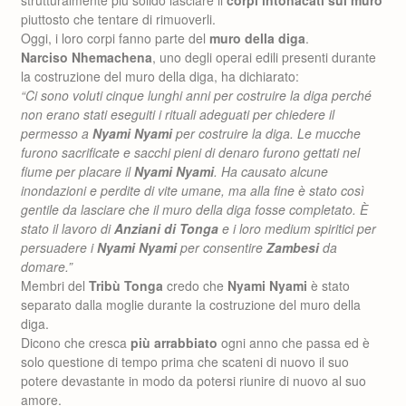
strutturalmente più solido lasciare il
corpi intonacati sul muro
piuttosto che tentare di rimuoverli.
Oggi, i loro corpi fanno parte del
muro della diga
.
Narciso Nhemachena
, uno degli operai edili presenti durante
la costruzione del muro della diga, ha dichiarato:
“Ci sono voluti cinque lunghi anni per costruire la diga perché
non erano stati eseguiti i rituali adeguati per chiedere il
permesso a
Nyami Nyami
per costruire la diga. Le mucche
furono sacrificate e sacchi pieni di denaro furono gettati nel
fiume per placare il
Nyami Nyami
. Ha causato alcune
inondazioni e perdite di vite umane, ma alla fine è stato così
gentile da lasciare che il muro della diga fosse completato. È
stato il lavoro di
Anziani di Tonga
e i loro medium spiritici per
persuadere i
Nyami Nyami
per consentire
Zambesi
da
domare.”
Membri del
Tribù Tonga
credo che
Nyami Nyami
è stato
separato dalla moglie durante la costruzione del muro della
diga.
Dicono che cresca
più arrabbiato
ogni anno che passa ed è
solo questione di tempo prima che scateni di nuovo il suo
potere devastante in modo da potersi riunire di nuovo al suo
amore.