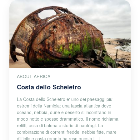
ABOUT AFRICA
Costa dello Scheletro
La Costa dello Scheletro e' uno dei paesaggi piu'
estremi della Namibia: una fascia atlantica dove
oceano, nebbia, dune e deserto si incontrano in
modo netto e spesso drammatico. Il nome richiama
relitti, ossa di balena e storie di naufragi. La
combinazione di correnti fredde, nebbie fitte, mare
difficile e costa remota ha reso questa [...]