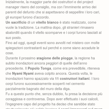
Inizialmente, la maggior parte dei costruttori e dei project
manager risero del consiglio, ma con l’imminente arrivo dei
parenti del defunto che si aspettavano di seppellire i loro cari,
gli europei furono d’accordo.
Un sacrificio
di un
vitello bianco
è stato realizzato, come
vuole la tradizione. La mattina dopo, gli stranieri rimasero
sbalorditi quando il vitello scomparve e i corpi furono lasciati al
suo posto.
Fino ad oggi, quegli eventi sono avvolti nel mistero con molte
spiegazioni contrastanti sul perché e come siano accadute le
cose.
Durante il prossimo
stagione delle piogge
, la regione ha
subito inondazioni ancora peggiori di quelle dell’anno
precedente. Il
Popolo Tonga
, come era prevedibile, riteneva
che
Nyami Nyami
aveva colpito ancora. Questa volta, le
inondazioni hanno spazzato via
11 costruttori italiani
. I loro
corpi furono successivamente scoperti nel cemento
parzialmente bagnato del muro della diga.
Fu a questo punto che, senza dubbio, fu presa la decisione più
coraggiosa e controversa. Dopo aver effettuato i suoi calcoli,
l’ingegnere capo del progetto ha deciso che sarebbe stato