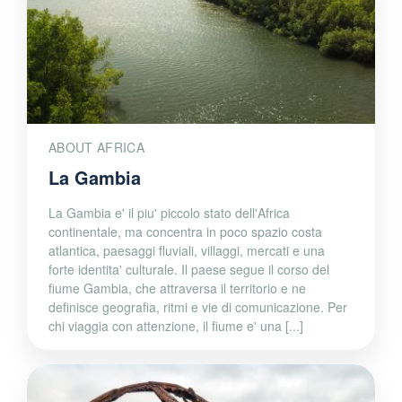
ABOUT AFRICA
La Gambia
La Gambia e' il piu' piccolo stato dell'Africa
continentale, ma concentra in poco spazio costa
atlantica, paesaggi fluviali, villaggi, mercati e una
forte identita' culturale. Il paese segue il corso del
fiume Gambia, che attraversa il territorio e ne
definisce geografia, ritmi e vie di comunicazione. Per
chi viaggia con attenzione, il fiume e' una [...]