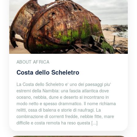
ABOUT AFRICA
Costa dello Scheletro
La Costa dello Scheletro e' uno dei paesaggi piu'
estremi della Namibia: una fascia atlantica dove
oceano, nebbia, dune e deserto si incontrano in
modo netto e spesso drammatico. Il nome richiama
relitti, ossa di balena e storie di naufragi. La
combinazione di correnti fredde, nebbie fitte, mare
difficile e costa remota ha reso questa [...]