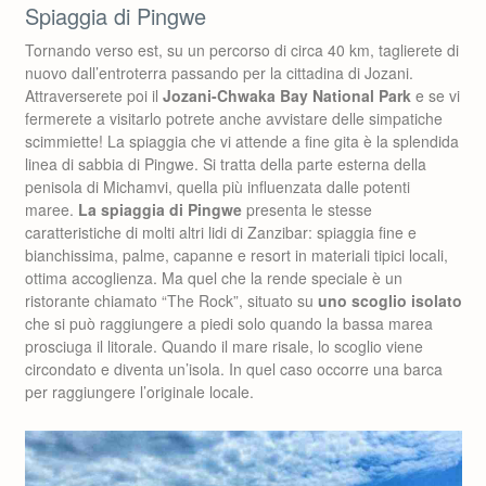
Spiaggia di Pingwe
Tornando verso est, su un percorso di circa 40 km, taglierete di
nuovo dall’entroterra passando per la cittadina di Jozani.
Attraverserete poi il
Jozani-Chwaka Bay National Park
e se vi
fermerete a visitarlo potrete anche avvistare delle simpatiche
scimmiette! La spiaggia che vi attende a fine gita è la splendida
linea di sabbia di Pingwe. Si tratta della parte esterna della
penisola di Michamvi, quella più influenzata dalle potenti
maree.
La spiaggia di Pingwe
presenta le stesse
caratteristiche di molti altri lidi di Zanzibar: spiaggia fine e
bianchissima, palme, capanne e resort in materiali tipici locali,
ottima accoglienza. Ma quel che la rende speciale è un
ristorante chiamato “The Rock”, situato su
uno scoglio isolato
che si può raggiungere a piedi solo quando la bassa marea
prosciuga il litorale. Quando il mare risale, lo scoglio viene
circondato e diventa un’isola. In quel caso occorre una barca
per raggiungere l’originale locale.