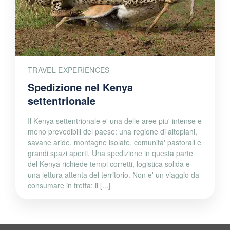
TRAVEL EXPERIENCES
Spedizione nel Kenya
settentrionale
Il Kenya settentrionale e' una delle aree piu' intense e
meno prevedibili del paese: una regione di altopiani,
savane aride, montagne isolate, comunita' pastorali e
grandi spazi aperti. Una spedizione in questa parte
del Kenya richiede tempi corretti, logistica solida e
una lettura attenta del territorio. Non e' un viaggio da
consumare in fretta: il [...]