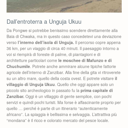
Dall’entroterra a Unguja Ukuu
Da Pongwe si potrebbe benissimo scendere direttamente alla
Baia di Chwaka, ma in questo caso concedetevi una deviazione
verso
l’interno dell’isola di Unguja.
Il percorso copre appena
36 km, per un viaggio di circa 40 minuti. Il paesaggio intorno a
voi si riempirà di foreste di palme, di piantagioni e di
architetture particolari come
le moschee di Mafunzo e di
Chuchumile
. Potrete anche ammirare alcune tipiche fattorie
agricole dell’interno di Zanzibar. Alla fine della gita vi ritroverete
su un altro mare, quello della costa ovest. E potrete visitare
il
villaggio di Unguja Ukuu
. Quello che oggi appare solo un
piccolo sito archeologico in passato fu la
prima capitale di
Zanzibar.
Oggi è un villaggio di gente semplice, con pochi
servizi e quindi pochi turisti. Ma forse è affascinante proprio per
quello … perché è parte di un itinerario “autenticamente
africano”. La spiaggia è bellissima e selvaggia. L’attrattiva più
“mondana” è il ricco e colorato mercato del pesce locale.