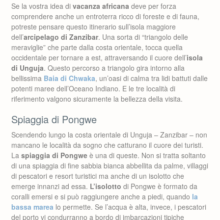
Se la vostra idea di
vacanza africana
deve per forza
comprendere anche un entroterra ricco di foreste e di fauna,
potreste pensare questo itinerario sull’isola maggiore
dell’
arcipelago di Zanzibar
. Una sorta di “triangolo delle
meraviglie” che parte dalla costa orientale, tocca quella
occidentale per tornare a est, attraversando il cuore dell’
isola
di Unguja
. Questo percorso a triangolo gira intorno alla
bellissima
Baia di Chwaka
, un’oasi di calma tra lidi battuti dalle
potenti maree dell’Oceano Indiano. E le tre località di
riferimento valgono sicuramente la bellezza della visita.
Spiaggia di Pongwe
Scendendo lungo la costa orientale di Unguja – Zanzibar – non
mancano le località da sogno che catturano il cuore dei turisti.
La
spiaggia di Pongwe
è una di queste. Non si tratta soltanto
di una spiaggia di fine sabbia bianca abbellita da palme, villaggi
di pescatori e resort turistici ma anche di un isolotto che
emerge innanzi ad essa.
L’isolotto
di Pongwe è formato da
coralli emersi e si può raggiungere anche a piedi, quando
la
bassa marea
lo permette. Se l’acqua è alta, invece, i pescatori
del porto vi condurranno a bordo di imbarcazioni tipiche