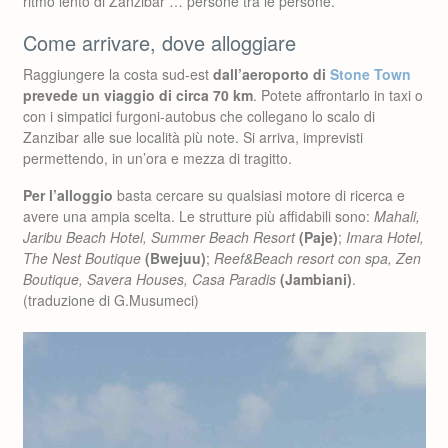
ritmo lento di Zanzibar … persone tra le persone.
Come arrivare, dove alloggiare
Raggiungere la costa sud-est
dall’aeroporto di
Stone Town
prevede un viaggio di circa 70 km
. Potete affrontarlo in taxi o
con i simpatici furgoni-autobus che collegano lo scalo di
Zanzibar alle sue località più note. Si arriva, imprevisti
permettendo, in un’ora e mezza di tragitto.
Per l’alloggio
basta cercare su qualsiasi motore di ricerca e
avere una ampia scelta. Le strutture più affidabili sono:
Mahali,
Jaribu Beach Hotel, Summer Beach Resort
(Paje)
;
Imara Hotel,
The Nest Boutique
(Bwejuu)
;
Reef&Beach resort con spa, Zen
Boutique, Savera Houses, Casa Paradis
(Jambiani)
.
(traduzione di G.Musumeci)