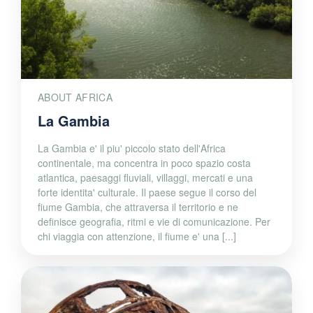
ABOUT AFRICA
La Gambia
La Gambia e' il piu' piccolo stato dell'Africa
continentale, ma concentra in poco spazio costa
atlantica, paesaggi fluviali, villaggi, mercati e una
forte identita' culturale. Il paese segue il corso del
fiume Gambia, che attraversa il territorio e ne
definisce geografia, ritmi e vie di comunicazione. Per
chi viaggia con attenzione, il fiume e' una [...]