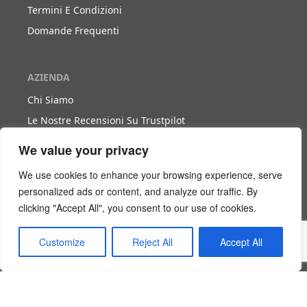
Termini E Condizioni
Domande Frequenti
AZIENDA
Chi Siamo
Le Nostre Recensioni Su Trustpilot
Blog
We value your privacy
We use cookies to enhance your browsing experience, serve
LAVORA CON NOI
personalized ads or content, and analyze our traffic. By
clicking "Accept All", you consent to our use of cookies.
Diventa Nostro Partner
Diventa Nostro Agente
Customize
Reject All
Accept All
Scarica Il Libro Bianco
Login