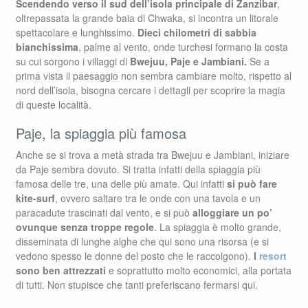
Scendendo verso il sud dell’isola principale di Zanzibar
,
oltrepassata la grande baia di Chwaka, si incontra un litorale
spettacolare e lunghissimo.
Dieci chilometri di sabbia
bianchissima
, palme al vento, onde turchesi formano la costa
su cui sorgono i villaggi di
Bwejuu, Paje e Jambiani.
Se a
prima vista il paesaggio non sembra cambiare molto, rispetto al
nord dell’isola, bisogna cercare i dettagli per scoprire la magia
di queste località.
Paje, la spiaggia più famosa
Anche se si trova a metà strada tra Bwejuu e Jambiani, iniziare
da Paje sembra dovuto. Si tratta infatti della spiaggia più
famosa delle tre, una delle più amate. Qui infatti
si può fare
kite-surf
, ovvero saltare tra le onde con una tavola e un
paracadute trascinati dal vento, e si può
alloggiare un po’
ovunque senza troppe regole
. La spiaggia è molto grande,
disseminata di lunghe alghe che qui sono una risorsa (e si
vedono spesso le donne del posto che le raccolgono).
I
resort
sono ben attrezzati
e soprattutto molto economici, alla portata
di tutti. Non stupisce che tanti preferiscano fermarsi qui.