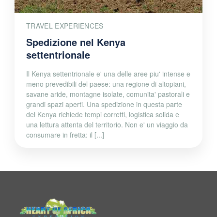
TRAVEL EXPERIENCES
Spedizione nel Kenya
settentrionale
Il Kenya settentrionale e' una delle aree piu' intense e
meno prevedibili del paese: una regione di altopiani,
savane aride, montagne isolate, comunita' pastorali e
grandi spazi aperti. Una spedizione in questa parte
del Kenya richiede tempi corretti, logistica solida e
una lettura attenta del territorio. Non e' un viaggio da
consumare in fretta: il [...]