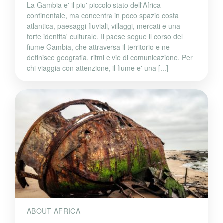
La Gambia e' il piu' piccolo stato dell'Africa
continentale, ma concentra in poco spazio costa
atlantica, paesaggi fluviali, villaggi, mercati e una
forte identita' culturale. Il paese segue il corso del
fiume Gambia, che attraversa il territorio e ne
definisce geografia, ritmi e vie di comunicazione. Per
chi viaggia con attenzione, il fiume e' una [...]
ABOUT AFRICA