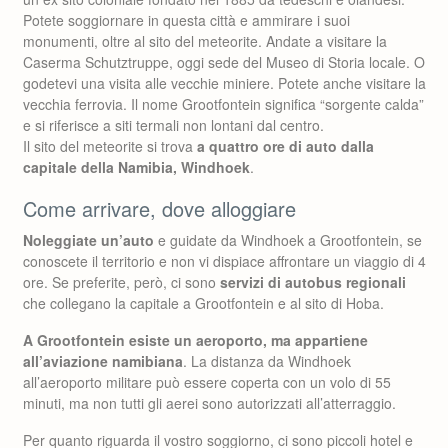
Potete soggiornare in questa città e ammirare i suoi
monumenti, oltre al sito del meteorite. Andate a visitare la
Caserma Schutztruppe, oggi sede del Museo di Storia locale. O
godetevi una visita alle vecchie miniere. Potete anche visitare la
vecchia ferrovia. Il nome Grootfontein significa “sorgente calda”
e si riferisce a siti termali non lontani dal centro.
Il sito del meteorite si trova
a quattro ore di auto dalla
capitale della Namibia, Windhoek
.
Come arrivare, dove alloggiare
Noleggiate un’auto
e guidate da Windhoek a Grootfontein, se
conoscete il territorio e non vi dispiace affrontare un viaggio di 4
ore. Se preferite, però, ci sono
servizi di autobus regionali
che collegano la capitale a Grootfontein e al sito di Hoba.
A Grootfontein esiste un aeroporto, ma appartiene
all’aviazione namibiana
. La distanza da Windhoek
all’aeroporto militare può essere coperta con un volo di 55
minuti, ma non tutti gli aerei sono autorizzati all’atterraggio.
Per quanto riguarda il vostro soggiorno, ci sono piccoli hotel e