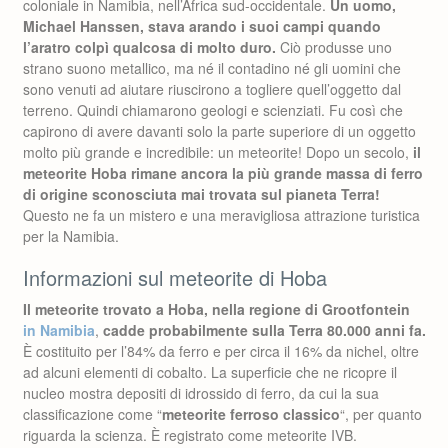
coloniale in Namibia, nell’Africa sud-occidentale.
Un uomo,
Michael Hanssen, stava arando i suoi campi quando
l’aratro colpì qualcosa di molto duro.
Ciò produsse uno
strano suono metallico, ma né il contadino né gli uomini che
sono venuti ad aiutare riuscirono a togliere quell’oggetto dal
terreno. Quindi chiamarono geologi e scienziati. Fu così che
capirono di avere davanti solo la parte superiore di un oggetto
molto più grande e incredibile: un meteorite! Dopo un secolo,
il
meteorite Hoba rimane ancora la più grande massa di ferro
di origine sconosciuta mai trovata sul pianeta Terra!
Questo ne fa un mistero e una meravigliosa attrazione turistica
per la Namibia.
Informazioni sul meteorite di Hoba
Il meteorite trovato a Hoba, nella regione di Grootfontein
in Namibia
,
cadde probabilmente sulla Terra 80.000 anni fa.
È costituito per l’84% da ferro e per circa il 16% da nichel, oltre
ad alcuni elementi di cobalto. La superficie che ne ricopre il
nucleo mostra depositi di idrossido di ferro, da cui la sua
classificazione come “
meteorite ferroso classico
“, per quanto
riguarda la scienza. È registrato come meteorite IVB.