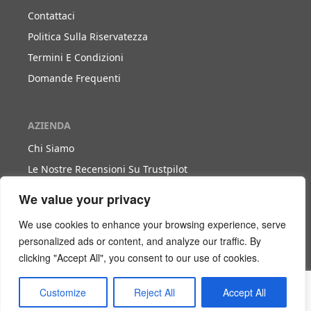
Contattaci
Politica Sulla Riservatezza
Termini E Condizioni
Domande Frequenti
AZIENDA
Chi Siamo
Le Nostre Recensioni Su Trustpilot
Blog
We value your privacy
We use cookies to enhance your browsing experience, serve
LAVORA CON NOI
personalized ads or content, and analyze our traffic. By
clicking "Accept All", you consent to our use of cookies.
Diventa Nostro Partner
Diventa Nostro Agente
Customize
Reject All
Accept All
Scarica Il Libro Bianco