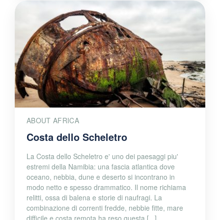
ABOUT AFRICA
Costa dello Scheletro
La Costa dello Scheletro e' uno dei paesaggi piu'
estremi della Namibia: una fascia atlantica dove
oceano, nebbia, dune e deserto si incontrano in
modo netto e spesso drammatico. Il nome richiama
relitti, ossa di balena e storie di naufragi. La
combinazione di correnti fredde, nebbie fitte, mare
difficile e costa remota ha reso questa [...]