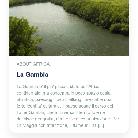
ABOUT AFRICA
La Gambia
La Gambia e' il piu' piccolo stato dell'Africa
continentale, ma concentra in poco spazio costa
atlantica, paesaggi fluviali, villaggi, mercati e una
forte identita' culturale. Il paese segue il corso del
fiume Gambia, che attraversa il territorio e ne
definisce geografia, ritmi e vie di comunicazione. Per
chi viaggia con attenzione, il fiume e' una [...]