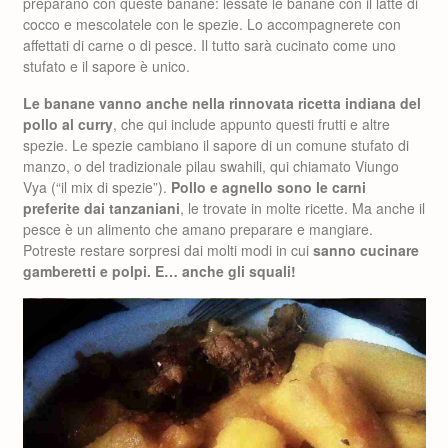
preparano con queste banane: lessate le banane con il latte di
cocco e mescolatele con le spezie. Lo accompagnerete con
affettati di carne o di pesce. Il tutto sarà cucinato come uno
stufato e il sapore è unico.
Le banane vanno anche nella rinnovata ricetta indiana del
pollo al curry
, che qui include appunto questi frutti e altre
spezie. Le spezie cambiano il sapore di un comune stufato di
manzo, o del tradizionale pilau swahili, qui chiamato Viungo
Vya (“il mix di spezie”).
Pollo e agnello sono le carni
preferite dai tanzaniani
, le trovate in molte ricette. Ma anche il
pesce è un alimento che amano preparare e mangiare.
Potreste restare sorpresi dai molti modi in cui
sanno cucinare
gamberetti e polpi. E… anche gli squali!