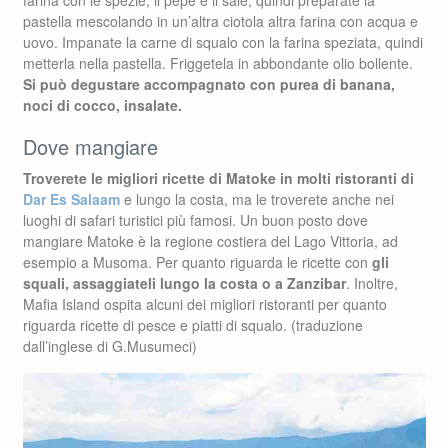
farina con le spezie, il pepe e il sale, quindi preparate la
pastella mescolando in un’altra ciotola altra farina con acqua e
uovo. Impanate la carne di squalo con la farina speziata, quindi
metterla nella pastella. Friggetela in abbondante olio bollente.
Si può degustare accompagnato con purea di banana,
noci di cocco, insalate.
Dove mangiare
Troverete le migliori ricette di Matoke in molti ristoranti di
Dar Es Salaam
e lungo la costa, ma le troverete anche nei
luoghi di safari turistici più famosi. Un buon posto dove
mangiare Matoke è la regione costiera del Lago Vittoria, ad
esempio a Musoma. Per quanto riguarda le ricette con
gli
squali, assaggiateli lungo la costa o a Zanzibar
. Inoltre,
Mafia Island ospita alcuni dei migliori ristoranti per quanto
riguarda ricette di pesce e piatti di squalo. (traduzione
dall’inglese di G.Musumeci)