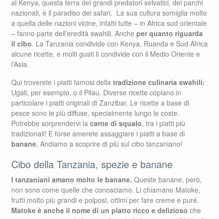
al Kenya, questa terra dei grandi predatori selvatici, dei parchi
nazionali, è il paradiso dei safari. La sua cultura somiglia molto
a quella delle nazioni vicine, infatti tutte – in Africa sud orientale
– fanno parte dell’eredità swahili. Anche
per quanto riguarda
il cibo
. La Tanzania condivide con Kenya, Ruanda e Sud Africa
alcune ricette, e molti gusti li condivide con il Medio Oriente e
l’Asia.
Qui troverete i piatti famosi della
tradizione culinaria swahili:
Ugali, per esempio, o il Pilau. Diverse ricette copiano in
particolare i piatti originali di Zanzibar. Le ricette a base di
pesce sono le più diffuse, specialmente lungo le coste.
Potrebbe sorprendervi la
carne di squalo
, tra i piatti più
tradizionali! E forse amerete assaggiare i piatti a base di
banane.
Andiamo a scoprire di più sul cibo tanzaniano!
Cibo della Tanzania, spezie e banane
I tanzaniani amano molto le banane.
Queste banane, però,
non sono come quelle che conosciamo. Li chiamano Matoke,
frutti molto più grandi e polposi, ottimi per fare creme e puré.
Matoke è anche il nome di un piatto ricco e delizioso
che