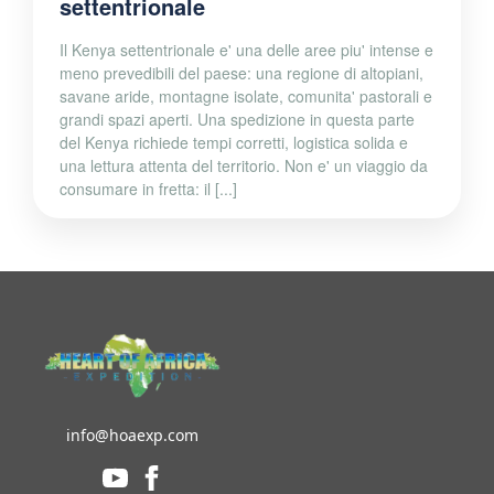
settentrionale
Il Kenya settentrionale e' una delle aree piu' intense e
meno prevedibili del paese: una regione di altopiani,
savane aride, montagne isolate, comunita' pastorali e
grandi spazi aperti. Una spedizione in questa parte
del Kenya richiede tempi corretti, logistica solida e
una lettura attenta del territorio. Non e' un viaggio da
consumare in fretta: il [...]
info@hoaexp.com