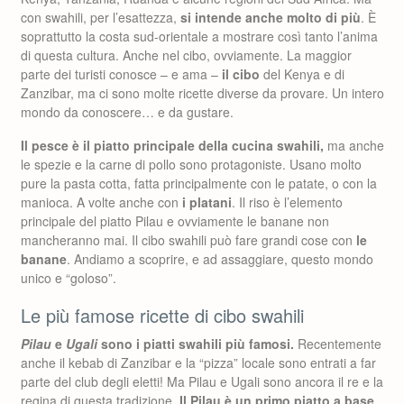
con swahili, per l’esattezza,
si intende anche molto di più
. È
soprattutto la costa sud-orientale a mostrare così tanto l’anima
di questa cultura. Anche nel cibo, ovviamente. La maggior
parte dei turisti conosce – e ama –
il cibo
del Kenya e di
Zanzibar, ma ci sono molte ricette diverse da provare. Un intero
mondo da conoscere… e da gustare.
Il pesce è il piatto principale della cucina swahili,
ma anche
le spezie e la carne di pollo sono protagoniste. Usano molto
pure la pasta cotta, fatta principalmente con le patate, o con la
manioca. A volte anche con
i platani
. Il riso è l’elemento
principale del piatto Pilau e ovviamente le banane non
mancheranno mai. Il cibo swahili può fare grandi cose con
le
banane
. Andiamo a scoprire, e ad assaggiare, questo mondo
unico e “goloso”.
Le più famose ricette di cibo swahili
Pilau
e
Ugali
sono i piatti swahili più famosi.
Recentemente
anche il kebab di Zanzibar e la “pizza” locale sono entrati a far
parte del club degli eletti! Ma Pilau e Ugali sono ancora il re e la
regina di questa tradizione.
Il Pilau è un primo piatto a base