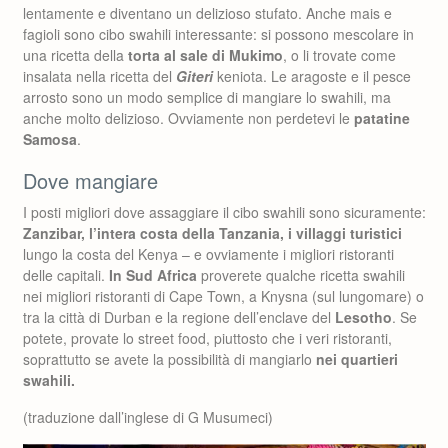
lentamente e diventano un delizioso stufato. Anche mais e
fagioli sono cibo swahili interessante: si possono mescolare in
una ricetta della
torta al sale di Mukimo
, o li trovate come
insalata nella ricetta del
Giteri
keniota. Le aragoste e il pesce
arrosto sono un modo semplice di mangiare lo swahili, ma
anche molto delizioso. Ovviamente non perdetevi le
patatine
Samosa
.
Dove mangiare
I posti migliori dove assaggiare il cibo swahili sono sicuramente:
Zanzibar, l’intera costa della Tanzania, i villaggi turistici
lungo la costa del Kenya – e ovviamente i migliori ristoranti
delle capitali.
In Sud Africa
proverete qualche ricetta swahili
nei migliori ristoranti di Cape Town, a Knysna (sul lungomare) o
tra la città di Durban e la regione dell’enclave del
Lesotho
. Se
potete, provate lo street food, piuttosto che i veri ristoranti,
soprattutto se avete la possibilità di mangiarlo
nei quartieri
swahili.
(traduzione dall’inglese di G Musumeci)