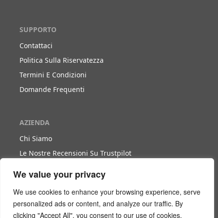
SUPPORTO
Contattaci
Politica Sulla Riservatezza
Termini E Condizioni
Domande Frequenti
AZIENDA
Chi Siamo
Le Nostre Recensioni Su Trustpilot
Blog
We value your privacy
We use cookies to enhance your browsing experience, serve
LAVORA CON NOI
personalized ads or content, and analyze our traffic. By
clicking "Accept All", you consent to our use of cookies.
Diventa Nostro Partner