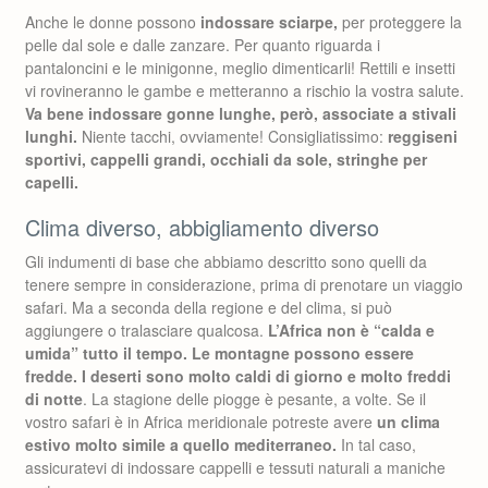
Anche le donne possono
indossare sciarpe,
per proteggere la
pelle dal sole e dalle zanzare. Per quanto riguarda i
pantaloncini e le minigonne, meglio dimenticarli! Rettili e insetti
vi rovineranno le gambe e metteranno a rischio la vostra salute.
Va bene indossare gonne lunghe, però, associate a stivali
lunghi.
Niente tacchi, ovviamente! Consigliatissimo:
reggiseni
sportivi, cappelli grandi, occhiali da sole, stringhe per
capelli.
Clima diverso, abbigliamento diverso
Gli indumenti di base che abbiamo descritto sono quelli da
tenere sempre in considerazione, prima di prenotare un viaggio
safari. Ma a seconda della regione e del clima, si può
aggiungere o tralasciare qualcosa.
L’Africa non è “calda e
umida” tutto il tempo. Le montagne possono essere
fredde. I deserti sono molto caldi di giorno e molto freddi
di notte
. La stagione delle piogge è pesante, a volte. Se il
vostro safari è in Africa meridionale potreste avere
un clima
estivo molto simile a quello mediterraneo.
In tal caso,
assicuratevi di indossare cappelli e tessuti naturali a maniche