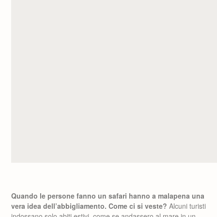
Quando le persone fanno un safari hanno a malapena una
vera idea dell’abbigliamento. Come ci si veste?
Alcuni turisti
indossano solo abiti estivi, come se andassero al mare in un