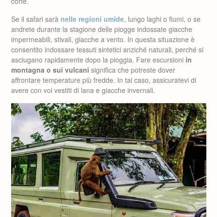
corte.
Se il safari sarà
nelle regioni umide
, lungo laghi o fiumi, o se
andrete durante la stagione delle piogge indossate giacche
impermeabili, stivali, giacche a vento. In questa situazione è
consentito indossare tessuti sintetici anziché naturali, perché si
asciugano rapidamente dopo la pioggia. Fare escursioni
in
montagna o sui vulcani
significa che potreste dover
affrontare temperature più fredde. In tal caso, assicuratevi di
avere con voi vestiti di lana e giacche invernali.