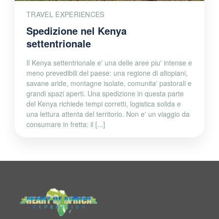
TRAVEL EXPERIENCES
Spedizione nel Kenya
settentrionale
Il Kenya settentrionale e' una delle aree piu' intense e
meno prevedibili del paese: una regione di altopiani,
savane aride, montagne isolate, comunita' pastorali e
grandi spazi aperti. Una spedizione in questa parte
del Kenya richiede tempi corretti, logistica solida e
una lettura attenta del territorio. Non e' un viaggio da
consumare in fretta: il [...]