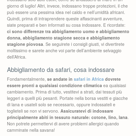
giorno di luglio! Altri, invece, indossano troppe protezioni, il che
può essere una pessima idea nel caldo e nell’umidità africani.
Quindi, prima di intraprendere queste affascinanti avventure,
siate preparati e ben informati su cosa indossare. E ricordate:
ci sono differenze tra abbigliamento uomo e abbigliamento
donna, abbigliamento stagione secca e abbigliamento
stagione piovosa
. Se seguirete i consigli giusti, vi divertirete
moltissimo e sarete anche voi parte dell’ambiente selvaggio
dell’Africa.
Abbigliamento da safari, cosa indossare
Fondamentalmente,
se andate in
safari in Africa
dovrete
essere pronti a qualsiasi condizione climatica
ea qualsiasi
cambiamento. Prima di tutto, vestitevi a strati, dai tessuti più
leggeri a quelli più pesanti. Portate nella borsa vestiti e giacche
di lana e usateli solo se necessario, oppure indossateli e
toglieteli se non vi servono.
Assicuratevi di indossare
principalmente abiti in tessuto naturale: cotone, lino, lana
.
Non potrete permettervi di avere problemi allergici quando
camminate nella savana!