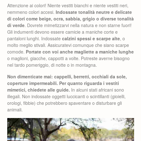
Attenzione ai colori! Niente vestiti bianchi e niente vestiti neri,
nemmeno colori accesi.
Indossate tonalità neutre e delicate
di colori come beige, ocra, sabbia, grigio o diverse tonalità
di verde
. Dovrete mimetizzarvi nella natura e non starne fuori!
Gli indumenti devono essere camicie a maniche corte e
pantaloni lunghi. Indossate
calzini spessi e scarpe alte
, o
molto meglio stivali. Assicuratevi comunque che siano scarpe
comode.
Portate con voi anche magliette a maniche lunghe
o maglioni, giacche, cappotti a volte. Potreste averne bisogno
nel tardo pomeriggio, di notte o in montagna.
Non dimenticate mai: cappelli, berretti, occhiali da sole,
coperture impermeabili. Per quanto riguarda i vestiti
mimetici, chiedete alle guide.
In alcuni stati africani sono
illegali. Non indossate oggetti luccicanti o scintillanti (gioielli,
orologi, fibbie) che potrebbero spaventare o disturbare gli
animali.