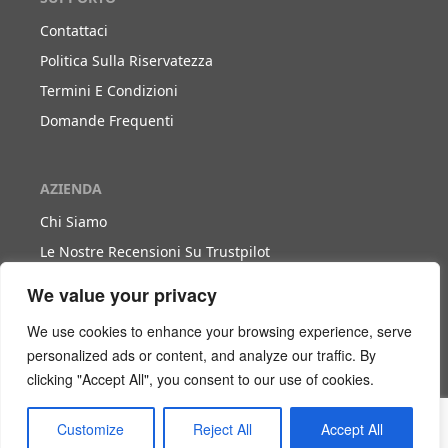
Contattaci
Politica Sulla Riservatezza
Termini E Condizioni
Domande Frequenti
AZIENDA
Chi Siamo
Le Nostre Recensioni Su Trustpilot
Blog
We value your privacy
We use cookies to enhance your browsing experience, serve
LAVORA CON NOI
personalized ads or content, and analyze our traffic. By
clicking "Accept All", you consent to our use of cookies.
Diventa Nostro Partner
Diventa Nostro Agente
Customize
Reject All
Accept All
Scarica Il Libro Bianco