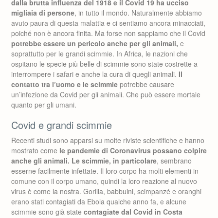
dalla brutta influenza del 1918 e il Covid 19 ha ucciso
migliaia di persone
, in tutto il mondo. Naturalmente abbiamo
avuto paura di questa malattia e ci sentiamo ancora minacciati,
poiché non è ancora finita. Ma forse non sappiamo che il Covid
potrebbe essere un pericolo anche per gli animali,
e
soprattutto per le grandi scimmie. In Africa, le nazioni che
ospitano le specie più belle di scimmie sono state costrette a
interrompere i safari e anche la cura di quegli animali.
Il
contatto tra l’uomo e le scimmie
potrebbe causare
un’infezione da Covid per gli animali. Che può essere mortale
quanto per gli umani.
Covid e grandi scimmie
Recenti studi sono apparsi su molte riviste scientifiche e hanno
mostrato come
le pandemie di Coronavirus possano colpire
anche gli animali. Le scimmie, in particolare
, sembrano
esserne facilmente infettate. Il loro corpo ha molti elementi in
comune con il corpo umano, quindi la loro reazione al nuovo
virus è come la nostra. Gorilla, babbuini, scimpanzé e oranghi
erano stati contagiati da Ebola qualche anno fa, e alcune
scimmie sono già state
contagiate dal Covid in Costa