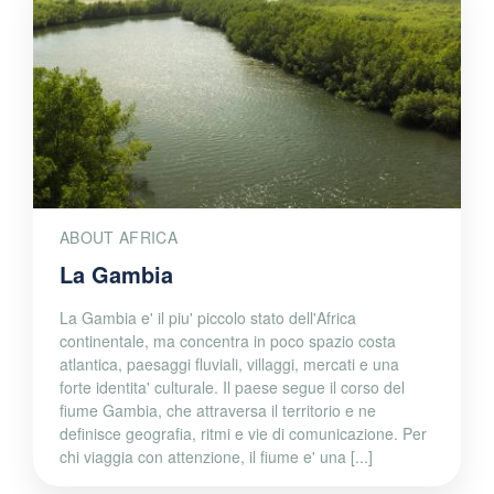
ABOUT AFRICA
La Gambia
La Gambia e' il piu' piccolo stato dell'Africa
continentale, ma concentra in poco spazio costa
atlantica, paesaggi fluviali, villaggi, mercati e una
forte identita' culturale. Il paese segue il corso del
fiume Gambia, che attraversa il territorio e ne
definisce geografia, ritmi e vie di comunicazione. Per
chi viaggia con attenzione, il fiume e' una [...]