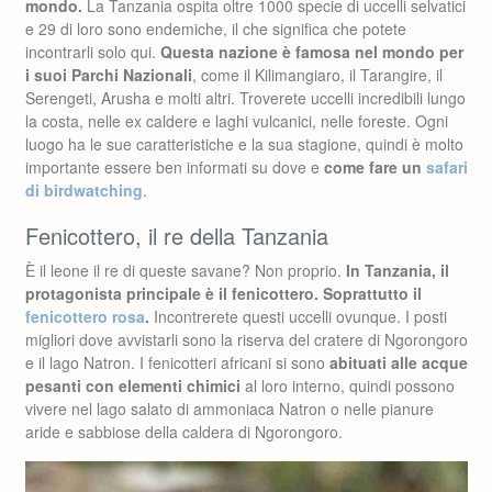
mondo.
La Tanzania ospita oltre 1000 specie di uccelli selvatici
e 29 di loro sono endemiche, il che significa che potete
incontrarli solo qui.
Questa nazione è famosa nel mondo per
i suoi Parchi Nazionali
, come il Kilimangiaro, il Tarangire, il
Serengeti, Arusha e molti altri. Troverete uccelli incredibili lungo
la costa, nelle ex caldere e laghi vulcanici, nelle foreste. Ogni
luogo ha le sue caratteristiche e la sua stagione, quindi è molto
importante essere ben informati su dove e
come fare un
safari
di birdwatching
.
Fenicottero, il re della Tanzania
È il leone il re di queste savane? Non proprio.
In Tanzania, il
protagonista principale è il fenicottero. Soprattutto il
fenicottero rosa
.
Incontrerete questi uccelli ovunque. I posti
migliori dove avvistarli sono la riserva del cratere di Ngorongoro
e il lago Natron. I fenicotteri africani si sono
abituati alle acque
pesanti con elementi chimici
al loro interno, quindi possono
vivere nel lago salato di ammoniaca Natron o nelle pianure
aride e sabbiose della caldera di Ngorongoro.