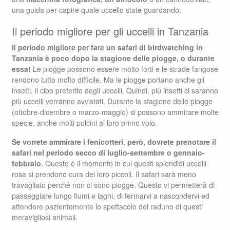
una guida per capire quale uccello state guardando.
Il periodo migliore per gli uccelli in Tanzania
Il periodo migliore per fare un safari di birdwatching in
Tanzania è poco dopo la stagione delle piogge, o durante
essa!
Le piogge possono essere molto forti e le strade fangose
rendono tutto molto difficile. Ma le piogge portano anche gli
insetti, il cibo preferito degli uccelli. Quindi, più insetti ci saranno
più uccelli verranno avvistati. Durante la stagione delle piogge
(ottobre-dicembre o marzo-maggio) si possono ammirare molte
specie, anche molti pulcini al loro primo volo.
Se vorrete ammirare i fenicotteri, però, dovrete prenotare il
safari nel periodo secco di luglio-settembre o gennaio-
febbraio
. Questo è il momento in cui questi splendidi uccelli
rosa si prendono cura dei loro piccoli. Il safari sarà meno
travagliato perché non ci sono piogge. Questo vi permetterà di
passeggiare lungo fiumi e laghi, di fermarvi a nascondervi ed
attendere pazientemente lo spettacolo del raduno di questi
meravigliosi animali.