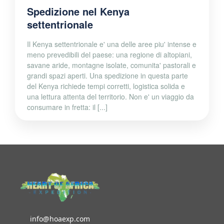
Spedizione nel Kenya
settentrionale
Il Kenya settentrionale e' una delle aree piu' intense e
meno prevedibili del paese: una regione di altopiani,
savane aride, montagne isolate, comunita' pastorali e
grandi spazi aperti. Una spedizione in questa parte
del Kenya richiede tempi corretti, logistica solida e
una lettura attenta del territorio. Non e' un viaggio da
consumare in fretta: il [...]
info@hoaexp.com