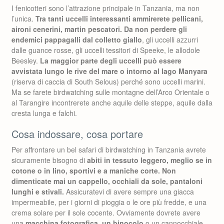
I fenicotteri sono l’attrazione principale in Tanzania, ma non
l’unica.
Tra tanti uccelli interessanti ammirerete pellicani,
aironi cenerini, martin pescatori. Da non perdere gli
endemici pappagalli dal colletto giallo
, gli uccelli azzurri
dalle guance rosse, gli uccelli tessitori di Speeke, le allodole
Beesley.
La maggior parte degli uccelli può essere
avvistata lungo le rive del mare o intorno al lago Manyara
(riserva di caccia di South Selous) perché sono uccelli marini.
Ma se farete birdwatching sulle montagne dell’Arco Orientale o
al Tarangire incontrerete anche aquile delle steppe, aquile dalla
cresta lunga e falchi.
Cosa indossare, cosa portare
Per affrontare un bel safari di birdwatching in Tanzania avrete
sicuramente bisogno di
abiti in tessuto leggero, meglio se in
cotone o in lino, sportivi e a maniche corte. Non
dimenticate mai un cappello, occhiali da sole, pantaloni
lunghi e stivali.
Assicuratevi di avere sempre una giacca
impermeabile, per i giorni di pioggia o le ore più fredde, e una
crema solare per il sole cocente. Ovviamente dovrete avere
una
macchina fotografica, un binocolo
o un cannocchiale,