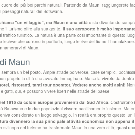
l cuore dei più bei parchi naturali. Partendo da Maun, raggiungerete fa
bei paesaggi naturali del Botswana.
chiama “un villaggio”, ma Maun è una città
e sta diventando sempre
 il turismo offre alla sua gente.
Il suo aeroporto è molto important
l traffico turistico. La natura è una parte così importante di questo luo
sse lechwe che corrono in periferia, lungo le rive del fiume Thamalakan
e innamorarvi di Maun.
 di Maun
 sembra un bel posto. Ampie strade polverose, case semplici, pochissim
on proprio la città che avevate immaginato. Ma se la vivrete da dentro
otel, ristoranti, tanti tour operator. Vedrete anche molti asini!
Non 
 gatti, qui, e possono vivere liberi nelle strade del paese.
el 1915 da coloni europei provenienti dal Sud Africa
. Costruirono i
ribù Batawana e le due popolazioni vissero pacificamente insieme. Ma era
eniva considerato un luogo selvaggio. In realtà era proprio questo, un
atura divennero la sua principale attività economica non appena il 
Lo sviluppo del turismo ha trasformato Maun in una vera città, quasi una