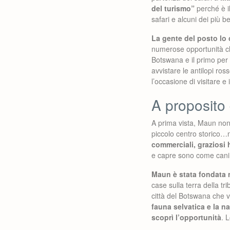
del turismo”
perché è i
safari e alcuni dei più 
La gente del posto lo 
numerose opportunità che
Botswana e il primo per i
avvistare le antilopi ro
l’occasione di visitare 
A proposito
A prima vista, Maun non
piccolo centro storico…n
commerciali, graziosi h
e capre sono come cani e
Maun è stata fondata n
case sulla terra della t
città del Botswana che v
fauna selvatica e la n
scoprì l’opportunità
. 