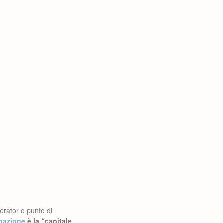
erator o punto di
 nazione
è la “capitale