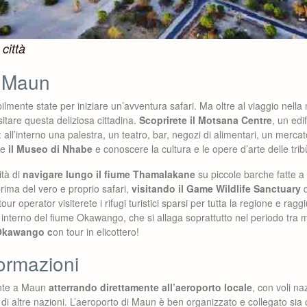
città
a Maun
lmente state per iniziare un’avventura safari. Ma oltre al viaggio nella
sitare questa deliziosa cittadina.
Scoprirete il Motsana Centre
, un edif
: all’interno una palestra, un teatro, bar, negozi di alimentari, un mercat
are
il Museo di Nhabe
e conoscere la cultura e le opere d’arte delle tribù
ità di
navigare lungo il fiume Thamalakane
su piccole barche fatte 
prima del vero e proprio safari,
visitando il Game Wildlife Sanctuary
d
tour operator visiterete i rifugi turistici sparsi per tutta la regione e ra
a interno del fiume Okawango, che si allaga soprattutto nel periodo tra
l’Okawango c
on tour in elicottero!
formazioni
ente a Maun
atterrando direttamente all’aeroporto locale
, con voli n
 di altre nazioni. L’aeroporto di Maun è ben organizzato e collegato sia 