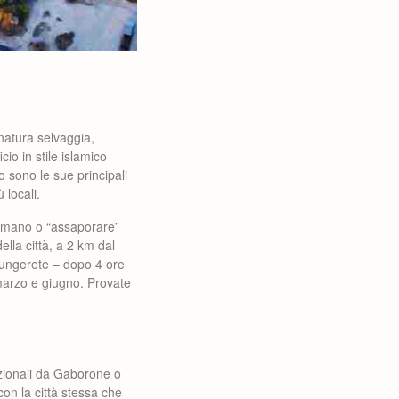
 natura selvaggia,
icio in stile islamico
o sono le sue principali
 locali.
a mano o “assaporare”
ella città, a 2 km dal
ggiungerete – dopo 4 ore
 marzo e giugno. Provate
azionali da Gaborone o
con la città stessa che