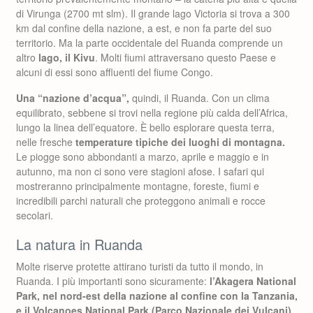
di Virunga (2700 mt slm). Il grande lago Victoria si trova a 300
km dal confine della nazione, a est, e non fa parte del suo
territorio. Ma la parte occidentale del Ruanda comprende un
altro
lago, il Kivu
. Molti fiumi attraversano questo Paese e
alcuni di essi sono affluenti del fiume Congo.
Una “nazione d’acqua”,
quindi, il Ruanda. Con un clima
equilibrato, sebbene si trovi nella regione più calda dell’Africa,
lungo la linea dell’equatore. È bello esplorare questa terra,
nelle fresche
temperature tipiche dei luoghi di montagna.
Le piogge sono abbondanti a marzo, aprile e maggio e in
autunno, ma non ci sono vere stagioni afose. I safari qui
mostreranno principalmente montagne, foreste, fiumi e
incredibili parchi naturali che proteggono animali e rocce
secolari.
La natura in Ruanda
Molte riserve protette attirano turisti da tutto il mondo, in
Ruanda. I più importanti sono sicuramente:
l’Akagera National
Park, nel nord-est della nazione al confine con la Tanzania,
e il Volcanoes National Park (Parco Nazionale dei Vulcani)