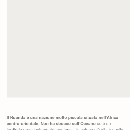
Il Ruanda è una nazione molto piccola situata nell’Africa
centro-orientale. Non ha sbocco sull’Oceano
ed è un
territorio prevalentemente montano – la catena più alta è quella