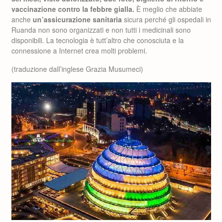
vaccinazione contro la febbre gialla.
È meglio che abbiate
anche
un’assicurazione sanitaria
sicura perché gli ospedali in
Ruanda non sono organizzati e non tutti i medicinali sono
disponibili. La tecnologia è tutt’altro che conosciuta e la
connessione a Internet crea molti problemi.
(traduzione dall’inglese Grazia Musumeci)