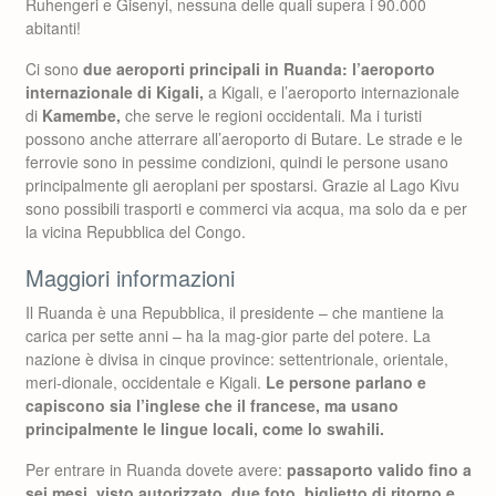
Ruhengeri e Gisenyi, nessuna delle quali supera i 90.000
abitanti!
Ci sono
due aeroporti principali in Ruanda: l’aeroporto
internazionale di Kigali,
a Kigali, e l’aeroporto internazionale
di
Kamembe,
che serve le regioni occidentali. Ma i turisti
possono anche atterrare all’aeroporto di Butare. Le strade e le
ferrovie sono in pessime condizioni, quindi le persone usano
principalmente gli aeroplani per spostarsi. Grazie al Lago Kivu
sono possibili trasporti e commerci via acqua, ma solo da e per
la vicina Repubblica del Congo.
Maggiori informazioni
Il Ruanda è una Repubblica, il presidente – che mantiene la
carica per sette anni – ha la mag-gior parte del potere. La
nazione è divisa in cinque province: settentrionale, orientale,
meri-dionale, occidentale e Kigali.
Le persone parlano e
capiscono sia l’inglese che il francese, ma usano
principalmente le lingue locali, come lo swahili.
Per entrare in Ruanda dovete avere:
passaporto valido fino a
sei mesi, visto autorizzato, due foto, biglietto di ritorno e