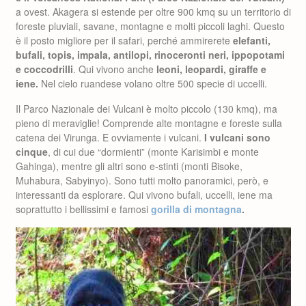
a ovest. Akagera si estende per oltre 900 kmq su un territorio di
foreste pluviali, savane, montagne e molti piccoli laghi. Questo
è il posto migliore per il safari, perché ammirerete
elefanti,
bufali, topis, impala, antilopi, rinoceronti neri, ippopotami
e coccodrilli
. Qui vivono anche
leoni, leopardi, giraffe e
iene.
Nel cielo ruandese volano oltre 500 specie di uccelli.
Il Parco Nazionale dei Vulcani è molto piccolo (130 kmq), ma
pieno di meraviglie! Comprende alte montagne e foreste sulla
catena dei Virunga. E ovviamente i vulcani.
I vulcani sono
cinque
, di cui due “dormienti” (monte Karisimbi e monte
Gahinga), mentre gli altri sono e-stinti (monti Bisoke,
Muhabura, Sabyinyo). Sono tutti molto panoramici, però, e
interessanti da esplorare. Qui vivono bufali, uccelli, iene ma
soprattutto i bellissimi e famosi
gorilla di montagna
.