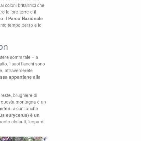
dai coloni britannici che
o le loro terre e il
to il Parco Nazionale
tanto tempo perso e lo
on
cratere sommitale – a
lto, i suoi fianchi sono
te, attraverserete
ssa appartiene alla
reste, brughiere di
 di questa montagna è un
iferi,
alcuni anche
us eurycerus) è un
ente elefanti, leopardi,