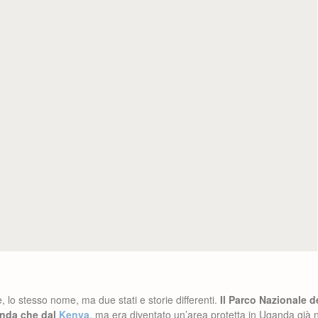
 lo stesso nome, ma due stati e storie differenti.
Il Parco Nazionale 
anda che dal
Kenya
, ma era diventato un’area protetta in Uganda già 