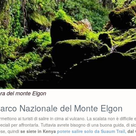
era del monte Elgon
Parco Nazionale del Monte Elgon
ettono ai turisti di salire in cima al vulcano. La scalata non è difficile
ciali per affrontarla. Tuttavia avrete bisogno di una buona guida, di sic
ese, quindi
se siete in Kenya
potete salire solo da Suaum Trail,
dal 