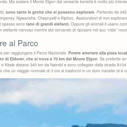
nda. Ma scalare il Monte Elgon dal versante keniota è molto più intere
tti,
sono tante le grotte che si possono esplorare
. Partendo da 2400
ingeney, Ngwarisha, Chepnyalil e Kiptoro. Assicuratevi di non esplorar
é spesso sono
tane di grandi elefanti.
Oppure gli animali li usano co
n elefante nervoso mentre sta cercando di riposare nel suo “nido” rocc
re al Parco
re per raggiungere il Parco Nazionale.
Potete atterrare alla pista loca
rto di Eldoret, che si trova a 70 km dal Monte Elgon
. Se preferite ar
 e Kitale distano 340 km da Nairobi e sono collegate dalla strada A104.
sì che un viaggio normale di 3 ore si trasformi in un duro transfer di 6 