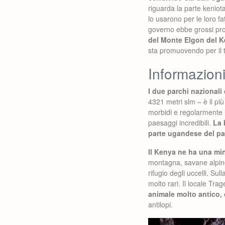
riguarda la parte keniota 
lo usarono per le loro fat
governo ebbe grossi pro
del Monte Elgon del 
sta promuovendo per il 
Informazion
I due parchi nazional
4321 metri slm – è il pi
morbidi e regolarmente in
paesaggi incredibili.
La 
parte ugandese del pa
Il Kenya ne ha una mi
montagna, savane alpine 
rifugio degli uccelli. Su
molto rari. Il locale Tr
animale molto antico, 
antilopi.