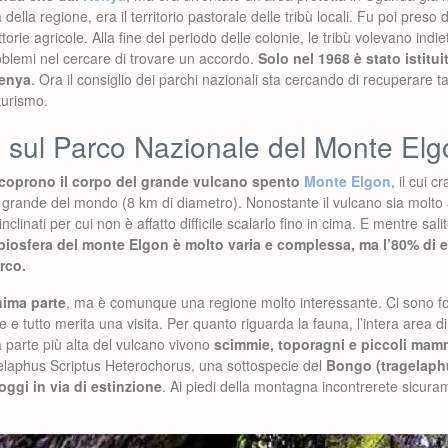
della regione, era il territorio pastorale delle tribù locali. Fu poi preso 
torie agricole. Alla fine del periodo delle colonie, le tribù volevano indietr
blemi nel cercare di trovare un accordo.
Solo nel 1968 è stato istitui
Kenya
. Ora il consiglio dei parchi nazionali sta cercando di recuperare 
turismo.
i sul Parco Nazionale del Monte Elg
i coprono il corpo del grande vulcano spento
Monte Elgon
, il cui 
ù grande del mondo (8 km di diametro). Nonostante il vulcano sia molto a
clinati per cui non è affatto difficile scalarlo fino in cima. E mentre sali
biosfera del monte Elgon è molto varia e complessa, ma l’80% di e
rco.
nima parte
, ma è comunque una regione molto interessante. Ci sono fo
e tutto merita una visita. Per quanto riguarda la fauna, l’intera area
lla parte più alta del vulcano vivono
scimmie, toporagni e piccoli mamm
agelaphus Scriptus Heterochorus, una sottospecie del
Bongo (tragelaph
oggi in via di estinzione
. Ai piedi della montagna incontrerete sicuram