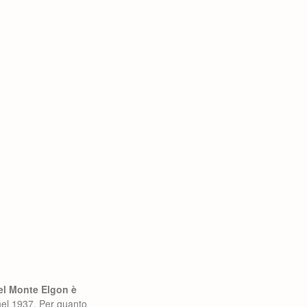
del Monte Elgon è
nel 1937. Per quanto