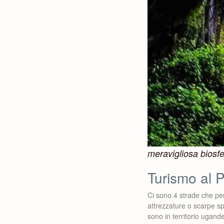
meravigliosa biosf
Turismo al 
Ci sono 4 strade che perm
attrezzature o scarpe spe
sono in territorio ugand