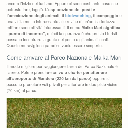
ancora l’inizio del turismo. Eppure ci sono così tante cose che
potreste fare, laggiù.
L’esplorazione dei posti e
l’ammirazione degli animali, il
birdwatching
, il campeggio
e
una visita molto interessante alle rovine di un’antica fortezza
militare sono attività interessanti. Il nome
Malka Mari significa
“punto di incontro”,
quindi la speranza è che presto i turisti
possano incontrare la gente del posto e gli animali locali.
Questo meraviglioso paradiso vuole essere scoperto.
Come arrivare al Parco Nazionale Malka Mari
Il modo migliore per raggiungere l’area del Parco Nazionale è
l’aereo. Potete prenotare un
volo charter per atterrare
all’aeroporto di Mandera (220 km dal parco)
oppure si
possono prenotare voli privati ​​per atterrare in due piste vicine
(70 km) al parco.