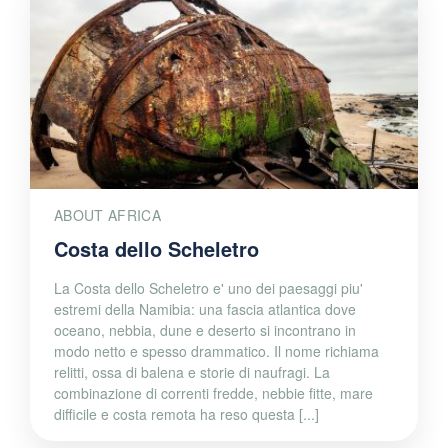
ABOUT AFRICA
Costa dello Scheletro
La Costa dello Scheletro e' uno dei paesaggi piu'
estremi della Namibia: una fascia atlantica dove
oceano, nebbia, dune e deserto si incontrano in
modo netto e spesso drammatico. Il nome richiama
relitti, ossa di balena e storie di naufragi. La
combinazione di correnti fredde, nebbie fitte, mare
difficile e costa remota ha reso questa [...]