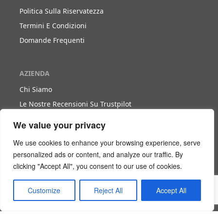
Politica Sulla Riservatezza
Termini E Condizioni
Domande Frequenti
AZIENDA
Chi Siamo
Le Nostre Recensioni Su Trustpilot
Blog
We value your privacy
We use cookies to enhance your browsing experience, serve
LAVORA CON NOI
personalized ads or content, and analyze our traffic. By
clicking "Accept All", you consent to our use of cookies.
Diventa Nostro Partner
Diventa Nostro Agente
Customize
Reject All
Accept All
Scarica Il Libro Bianco
Login