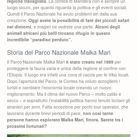
regione travagliata
. La contea di Mandera non è sempre un
luogo sicuro, per quanto riguarda la politica e gli eventi sociali.
Quindi il Parco Nazionale ha avuto problemi sin dalla sua
creazione.
Oggi avete la possibilità di fare dei piccoli safari
nei dintorni
, e magari ne vedrete una parte.
Alcuni degli
animali africani più belli trovano rifugio in questo
incredibile “paradiso perduto”.
Storia del Parco Nazionale Malka Mari
Il Parco Nazionale Malka Mari
è stato creato nel 1989
per
proteggere la fauna varia e unica della regione al confine con
l’Etiopia. Il luogo era infatti una zona di caccia per le tribù locali.
Dopo l’apertura del Parco, la Contea ha voluto accogliere i
turisti e cambiare l’economia locale creando un nuovo
miglioramento. Ma il clima del nuovo Parco – molto caldo e
secco – e soprattutto l’instabilità politica hanno tenuto lontani gli
stranieri per anni. Fatta eccezione per pochi tour operator, che
lavorano durante brevi periodi di pace,
non così tante
persone hanno esplorato Malka Mari, finora. Sarete tra i
prossimi fortunati?