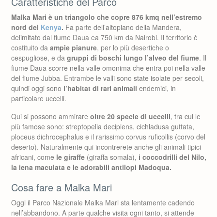
Caratteristiche del Parco
Malka Mari è un triangolo che copre 876 kmq nell’estremo
nord del
Kenya
.
Fa parte dell’altopiano della Mandera,
delimitato dal fiume Daua ea 750 km da Nairobi. Il territorio è
costituito da
ampie pianure
, per lo più desertiche o
cespugliose, e da
gruppi di boschi lungo l’alveo del fiume
. Il
fiume Daua scorre nella valle omonima che entra poi nella valle
del fiume Jubba. Entrambe le valli sono state isolate per secoli,
quindi oggi sono
l’habitat di rari animali
endemici, in
particolare uccelli.
Qui si possono ammirare
oltre 20 specie di uccelli
, tra cui le
più famose sono: streptopelia decipiens, cichladusa guttata,
ploceus dichrocephalus e il rarissimo corvus ruficollis (corvo del
deserto). Naturalmente qui incontrerete anche gli animali tipici
africani, come
le giraffe
(giraffa somala),
i coccodrilli del Nilo,
la iena maculata e le adorabili antilopi Madoqua.
Cosa fare a Malka Mari
Oggi il Parco Nazionale Malka Mari sta lentamente cadendo
nell’abbandono. A parte qualche visita ogni tanto, si attende