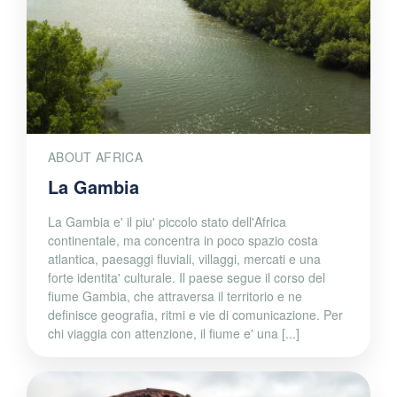
ABOUT AFRICA
La Gambia
La Gambia e' il piu' piccolo stato dell'Africa
continentale, ma concentra in poco spazio costa
atlantica, paesaggi fluviali, villaggi, mercati e una
forte identita' culturale. Il paese segue il corso del
fiume Gambia, che attraversa il territorio e ne
definisce geografia, ritmi e vie di comunicazione. Per
chi viaggia con attenzione, il fiume e' una [...]