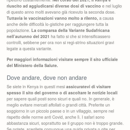
riuscito ad aggiudicarsi diverse dosi di vaccino
e nel luglio
di questo anno molti avevano già ricevuto la seconda dose.
Tuttavia le vaccinazioni vanno molto a rilento,
a causa
anche delle difficoltà lo-gistiche per raggiungere tutta la
popolazione.
La comparsa della Variante Sudafricana
nell’autunno del 2021
ha fatto si che si intensificassero
controlli, sebbene per ora non si regi-strino situazioni gravi
legate a questa variante.
Per maggiori informazioni visitate sempre il sito ufficiale
del Ministero della Salute.
Dove andare, dove non andare
Se siete in Kenya in questi mesi
assicuratevi di visitare
spesso il sito del governo o di ascoltare le notizie locali
per sapere quali posti sono sicuri e quali no. In generale, è
meglio evitare mercati affollati o grandi città. Preferite un
soggiorno in un piccolo paese o in un villaggio, sempre nel
rispetto delle norme anti Covid, anche lì. I safari sono
abbastanza sicuri, soprattutto se il gruppo non è troppo grande.
Se potete, scegliete comunque una guida privata o gite per