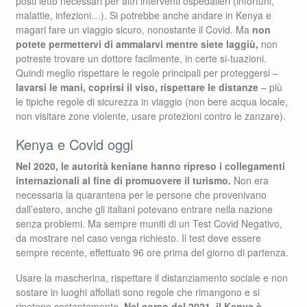
posti letto necessari per altri interventi ospedalieri (infortuni,
malattie, infezioni…). Si potrebbe anche andare in Kenya e
magari fare un viaggio sicuro, nonostante il Covid. Ma
non
potete permettervi di ammalarvi mentre siete laggiù,
non
potreste trovare un dottore facilmente, in certe si-tuazioni.
Quindi meglio rispettare le regole principali per proteggersi –
lavarsi le mani, coprirsi il viso, rispettare le distanze
– più
le tipiche regole di sicurezza in viaggio (non bere acqua locale,
non visitare zone violente, usare protezioni contro le zanzare).
Kenya e Covid oggi
Nel 2020, le autorità keniane hanno ripreso i collegamenti
internazionali
al fine di promuovere il turismo.
Non era
necessaria la quarantena per le persone che provenivano
dall’estero, anche gli italiani potevano entrare nella nazione
senza problemi. Ma sempre muniti di un Test Covid Negativo,
da mostrare nel caso venga richiesto. Il test deve essere
sempre recente, effettuato 96 ore prima del giorno di partenza.
Usare la mascherina, rispettare il distanziamento sociale e non
sostare in luoghi affollati sono regole che rimangono e si
ripetono costantemente.
Nel corso del 2021, il Kenya è