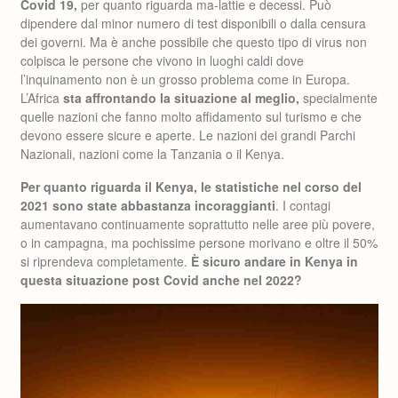
Covid 19,
per quanto riguarda ma-lattie e decessi. Può
dipendere dal minor numero di test disponibili o dalla censura
dei governi. Ma è anche possibile che questo tipo di virus non
colpisca le persone che vivono in luoghi caldi dove
l’inquinamento non è un grosso problema come in Europa.
L’Africa
sta affrontando la situazione al meglio,
specialmente
quelle nazioni che fanno molto affidamento sul turismo e che
devono essere sicure e aperte. Le nazioni dei grandi Parchi
Nazionali, nazioni come la Tanzania o il Kenya.
Per quanto riguarda il Kenya, le statistiche nel corso del
2021 sono state abbastanza incoraggianti
. I contagi
aumentavano continuamente soprattutto nelle aree più povere,
o in campagna, ma pochissime persone morivano e oltre il 50%
si riprendeva completamente.
È sicuro andare in Kenya in
questa situazione post Covid anche nel 2022?