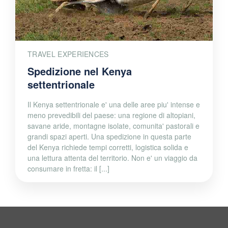
TRAVEL EXPERIENCES
Spedizione nel Kenya
settentrionale
Il Kenya settentrionale e' una delle aree piu' intense e
meno prevedibili del paese: una regione di altopiani,
savane aride, montagne isolate, comunita' pastorali e
grandi spazi aperti. Una spedizione in questa parte
del Kenya richiede tempi corretti, logistica solida e
una lettura attenta del territorio. Non e' un viaggio da
consumare in fretta: il [...]