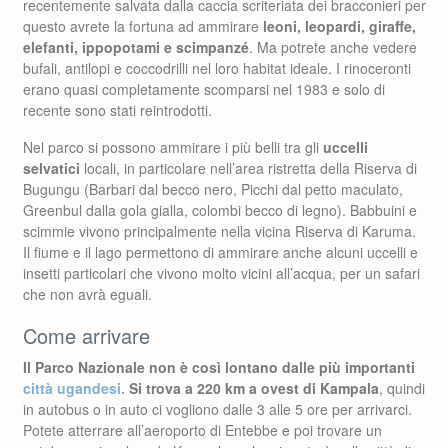
recentemente salvata dalla caccia scriteriata dei bracconieri per
questo avrete la fortuna ad ammirare
leoni, leopardi, giraffe,
elefanti, ippopotami e scimpanzé
. Ma potrete anche vedere
bufali, antilopi e coccodrilli nel loro habitat ideale. I rinoceronti
erano quasi completamente scomparsi nel 1983 e solo di
recente sono stati reintrodotti.
Nel parco si possono ammirare i più belli tra gli
uccelli
selvatici
locali, in particolare nell’area ristretta della Riserva di
Bugungu (Barbari dal becco nero, Picchi dal petto maculato,
Greenbul dalla gola gialla, colombi becco di legno). Babbuini e
scimmie vivono principalmente nella vicina Riserva di Karuma.
Il fiume e il lago permettono di ammirare anche alcuni uccelli e
insetti particolari che vivono molto vicini all’acqua, per un safari
che non avrà eguali.
Come arrivare
Il Parco Nazionale non è così lontano dalle più importanti
città ugandesi.
Si trova a 220 km a ovest di Kampala
, quindi
in autobus o in auto ci vogliono dalle 3 alle 5 ore per arrivarci.
Potete atterrare all’aeroporto di Entebbe e poi trovare un