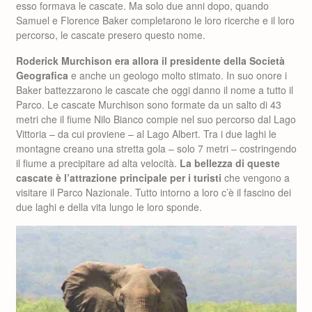
esso formava le cascate. Ma solo due anni dopo, quando
Samuel e Florence Baker completarono le loro ricerche e il loro
percorso, le cascate presero questo nome.
Roderick Murchison era allora il presidente della Società
Geografica
e anche un geologo molto stimato. In suo onore i
Baker battezzarono le cascate che oggi danno il nome a tutto il
Parco. Le cascate Murchison sono formate da un salto di 43
metri che il fiume Nilo Bianco compie nel suo percorso dal Lago
Vittoria – da cui proviene – al Lago Albert. Tra i due laghi le
montagne creano una stretta gola – solo 7 metri – costringendo
il fiume a precipitare ad alta velocità.
La bellezza di queste
cascate è l’attrazione principale per i turisti
che vengono a
visitare il Parco Nazionale. Tutto intorno a loro c’è il fascino dei
due laghi e della vita lungo le loro sponde.