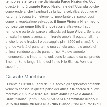
tempo esistente venne dichiarata Parco Nazionale
. Oggi
questo è
il più grande Parco Nazionale dell’Uganda
poiché
comprende anche i santuari della fauna selvatica Bugungu e
Karuma. L’acqua è un elemento importante del parco, così
come la vegetazione selvaggia:
il fiume Victoria Nile (meglio
conosciuto come Nilo Bianco)
scorre attraverso il suo
territorio e parte del parco si affaccia sul
lago Albert
. Se farete
un safari in questa zona, ammirerete ambienti equatoriali, ma
anche foreste tropicali e paesaggi alpini (1200 mt s.l.m.). Una
grande varietà di panorami e una varietà ancor più ampia di
animali rendono questo parco unico. Ma ovviamente il
monumento più importante, qui, sono le cascate da cui prende
il nome. Sono lungo il letto del fiume Nilo Bianco. Venite a
scoprirli.
Cascate Murchison
Durante gli ultimi 40 anni del XIX secolo gli esploratori britannici
vennero spesso in questa parte dell’Africa alla ricerca di nuove
meraviglie e nuove terre.
Nel 1862 John Speke e James
Grant furono i primi uomini bianchi a camminare lungo il
letto del fiume Victoria Nile (Nilo Bianco)
, fino al punto in cui