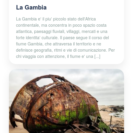
La Gambia
La Gambia e' il piu' piccolo stato dell'Africa
continentale, ma concentra in poco spazio costa
atlantica, paesaggi fluviali, villaggi, mercati e una
forte identita' culturale. Il paese segue il corso del
fiume Gambia, che attraversa il territorio e ne
definisce geografia, ritmi e vie di comunicazione. Per
chi viaggia con attenzione, il fiume e' una [...]