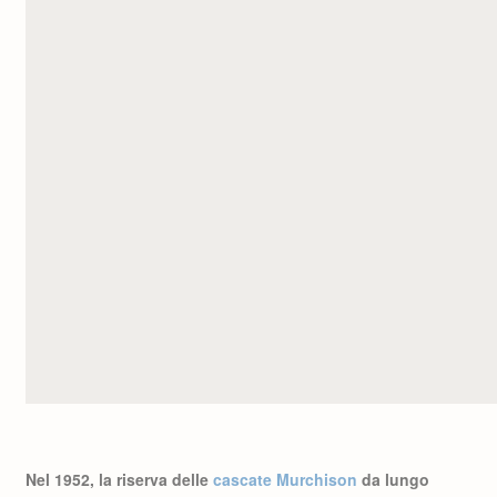
Nel 1952, la riserva delle
cascate Murchison
da lungo