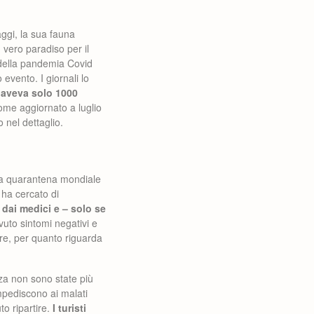
aggi, la sua fauna
 vero paradiso per il
 della pandemia Covid
evento. I giornali lo
aveva solo 1000
ome aggiornato a luglio
 nel dettaglio.
a quarantena mondiale
 ha cercato di
dai medici e – solo se
uto sintomi negativi e
re, per quanto riguarda
zza non sono state più
impediscono ai malati
o ripartire.
I turisti