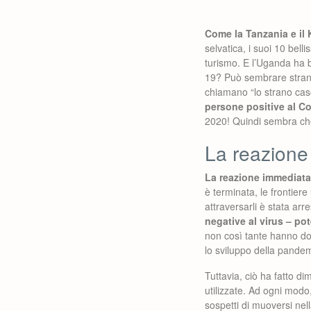
Come la Tanzania e il 
selvatica, i suoi 10 bell
turismo. E l’Uganda ha 
19? Può sembrare strano 
chiamano “lo strano ca
persone positive al C
2020! Quindi sembra che 
La reazione
La reazione immediata 
è terminata, le frontier
attraversarli è stata arr
negative al virus – p
non così tante hanno do
lo sviluppo della pandem
Tuttavia, ciò ha fatto d
utilizzate. Ad ogni modo
sospetti di muoversi nel