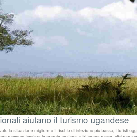
ionali aiutano il turismo ugandese
o la situazione migliore e il rischio di infezione più basso, i turisti og
o non possono lasciare la propria nazione, altri hanno paura, altri non s