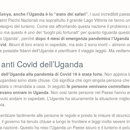
Kenya, anche l’Uganda è lo “stato dei safari”.
I suoi incredibili paes
issimi Parchi Nazionali ma soprattutto il grande Lago Vittoria ne fanno un
bisogno del turismo. Come sta affrontando questa nazione il problema
ma questo è uno dei “luoghi più fortunati” per quanto riguarda questo 
so Uganda”, perché
dopo 4 mesi di emergenza pandemica l’Uganda 
ovid
. Alcuni di loro erano in ospedale, ma solo 2 sono morti – almeno c
possiate fidarvi dell’Uganda e pianificare il viaggio laggiù. Ma vediamo
 anti Covid dell’Uganda
dell’Uganda alla pandemia di Covid 19 è stata forte
. Non appena l
e ugandesi sono state chiuse. Ciò significa che ogni singola persona che
estata o rimandata a casa. In seguito
le persone venivano controllate 
otevano entrare in Uganda
. Non così tante persone nel Paese hanno av
vuto andare in ospedale. L’Uganda ha sicuramente la situazione miglio
ia.
imenticare facilmente alle persone le regole e presto le misure di sicure
, il governo ha tenuto chiuse a lungo le frontiere e leggi molto severe 
la nazione. Questo ha reso l’Uganda un Paese sicuro e il turismo è potut