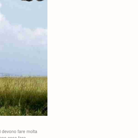
gi devono fare molta
anno cosa fare.