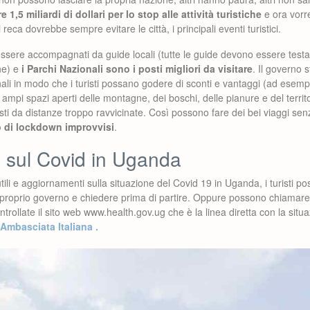
1,5 miliardi di dollari per lo stop alle attività turistiche
e ora vorr
 reca dovrebbe sempre evitare le città, i principali eventi turistici.
ssere accompagnati da guide locali (tutte le guide devono essere testa
one) e
i Parchi Nazionali sono i posti migliori da visitare
. Il governo
nali in modo che i turisti possano godere di sconti e vantaggi (ad esempi
i ampi spazi aperti delle montagne, dei boschi, delle pianure e del territ
risti da distanze troppo ravvicinate. Così possono fare dei bei viaggi se
io di lockdown improvvisi
.
i sul Covid in Uganda
tili e aggiornamenti sulla situazione del Covid 19 in Uganda, i turisti 
el proprio governo e chiedere prima di partire. Oppure possono chiamare
rollate il sito web www.health.gov.ug che è la linea diretta con la situa
’Ambasciata Italiana .