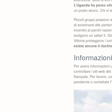
L’Uganda ha perso oltre 
un posto sicuro. Chi vi si
Piccoli gruppi possono e
di avvicinarsi alle pers
incentivi ai parchi nazio
scelgono un safari lì. Gl
Vittoria proteggono i tu
esiste ancora il risch
Informazion
Per avere informazioni u
controllare i siti web d
Kampala. Per favore, cont
pandemia o contattate
l