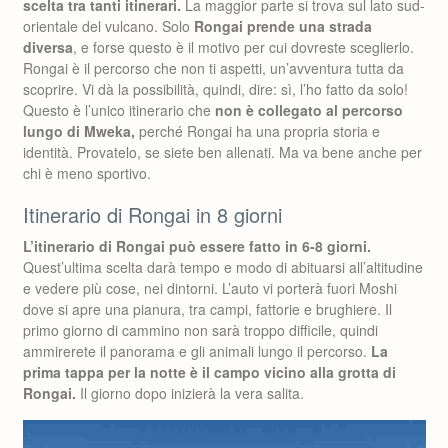
scelta tra tanti itinerari.
La maggior parte si trova sul lato sud-
orientale del vulcano. Solo
Rongai prende una strada
diversa
, e forse questo è il motivo per cui dovreste sceglierlo.
Rongai è il percorso che non ti aspetti, un’avventura tutta da
scoprire. Vi dà la possibilità, quindi, dire: sì, l’ho fatto da solo!
Questo è l’unico itinerario che
non è collegato al percorso
lungo di Mweka,
perché Rongai ha una propria storia e
identità. Provatelo, se siete ben allenati. Ma va bene anche per
chi è meno sportivo.
Itinerario di Rongai in 8 giorni
L’itinerario di Rongai può essere fatto in 6-8 giorni.
Quest’ultima scelta darà tempo e modo di abituarsi all’altitudine
e vedere più cose, nei dintorni. L’auto vi porterà fuori Moshi
dove si apre una pianura, tra campi, fattorie e brughiere. Il
primo giorno di cammino non sarà troppo difficile, quindi
ammirerete il panorama e gli animali lungo il percorso.
La
prima tappa per la notte è il campo vicino alla grotta di
Rongai.
Il giorno dopo inizierà la vera salita.