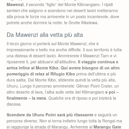
Mawenzi
, il secondo “figlio” del Monte Kilimangiaro. I ripidi
sentieri che salgono e scendono nei deserti lavici metteranno
alla prova le forze ma arriverete in un posto incantevole, dove
potrete anche dormire la notte: le Grotte Kikelewa.
Da Mawenzi alla vetta più alta
Il terzo giorno vi porterà sul Monte Mawenzi, che è
impressionante e bello ma anche difficile. Il suo territorio è tutta
una distesa di deserti lavici. Ammirerete il Mawenzi Tarn e vi
riposerete lì, per abituarvi all’altitudine.
Il viaggio continua e
arriva infine al Monte Kibo. Qui avrete bisogno di un altro
pomeriggio di relax al Rifugio Kibo
prima dell’ultima e più
dura salita. Dal Monte Kibo, sfiderete quindi la vetta più alta,
Uhuru. Lungo il percorso ammirerete: Gilman Point Crater, un
altro deserto di lava, l’alba sulle vette del Kilimangiaro
e poi –
finalmente – la meta
. Qualche ora di riposo e poi inizierà la
discesa.
Scendere da Uhuru Point sarà più rilassante
e seguirà un
percorso diverso. Non si torna indietro lungo tutta la Rongai ma
si raggiunge la strada di Marangu. Arriverete al
Marangu Gate