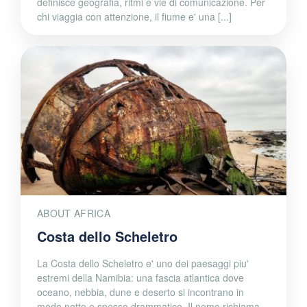
definisce geografia, ritmi e vie di comunicazione. Per
chi viaggia con attenzione, il fiume e' una [...]
ABOUT AFRICA
Costa dello Scheletro
La Costa dello Scheletro e' uno dei paesaggi piu'
estremi della Namibia: una fascia atlantica dove
oceano, nebbia, dune e deserto si incontrano in
modo netto e spesso drammatico. Il nome richiama