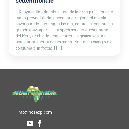
settentrionale
Il Kenya settentrionale e' una delle aree piu' intense e
meno prevedibili del paese: una regione di altopiani,
savane aride, montagne isolate, comunita' pastorali e
grandi spazi aperti. Una spedizione in questa parte
del Kenya richiede tempi corretti, logistica solida e
una lettura attenta del territorio. Non e' un viaggio da
consumare in fretta: il [...]
info@hoaexp.com