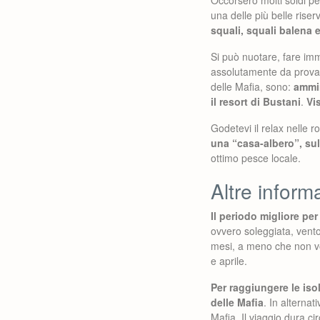
una delle più belle riser
squali, squali balena 
Si può nuotare, fare imm
assolutamente da provare?
delle Mafia, sono:
ammir
il resort di Bustani
.
Vi
Godetevi il relax nelle r
una “casa-albero”, sull
ottimo pesce locale.
Altre informa
Il periodo migliore per
ovvero soleggiata, vent
mesi, a meno che non vog
e aprile.
Per raggiungere le iso
delle Mafia
. In alternat
Mafia. Il viaggio dura ci