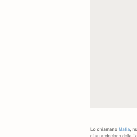
Lo chiamano
Mafia
, m
di un arcipelago della T