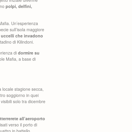
vano
polpi, delfini,
 Mafia. Un’esperienza
pecie sull’isola maggiore
 uccelli che invadono
adino di Kilindoni.
perienza di
dormire su
isole Mafia, a base di
la locale stagione secca,
tro soggiorno in quei
isibili solo tra dicembre
terrerete all’aeroporto
sati verso il porto di
attro in battello.