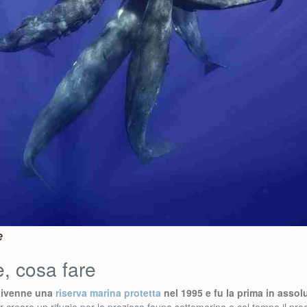
e
, cosa fare
 divenne una
riserva marina protetta
nel 1995
e fu la prima in assol
r creare un rifugio per la preziosa fauna sottomarina e col tempo il prog