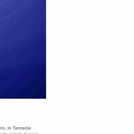
uto, in Tanzania
.
etto iniziale divenne