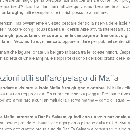
ve marine d’Africa. Tra i tanti animali che qui vivono liberamente si tro
e tartarughe,
tutti esemplari che i turisti possono ammirare.
ersioni, ma ovviamente è vietato pescare dentro la riserva delle Isole
 Nuotare con gli squali balena e i delfini! Altre attività interessanti, s
are gli ippopotami che corrono nelle campagne al tramonto, o gli
sitare il Vecchio Faro, il mercato
oppure andare per pub nel centro citt
omantiche lagune, o fate un bel giro in barca tra le isolette minori. L’es
’isoletta di Chole Mnjini
, è il top! Poi ci sono i deliziosi pranzi delle 
zioni utili sull’arcipelago di Mafia
 andare a visitare le isole Mafia è tra giugno e ottobre.
Si tratta del
osa ma non troppo calda. E sicuramente senza pioggia. Prenotate il vos
liate ammirare alcuni animali della riserva marina – come gli squali – v
le Mafia, atterrate a Dar Es Salaam, quindi con un volo nazionale at
iva, potete prendere i battelli che ogni giorno partono dalla città di Nyami
rca otto ore: quattro ore in auto da Dar Es Salaam a Nyamisati, e altre qu