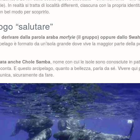
). In realtà si tratta di località differenti, ciascuna con la propria ident
un bel modo per scoprirlo.
ogo “salutare”
 derivare dalla parola araba
morfyie
(il gruppo) oppure dallo Swah
ipelago è formato da un’isola grande dove vive la maggior parte della 
amata anche Chole Samba
, nome con cui le isole sono conosciute in pat
conta. E questo arcipelago, quanto a bellezza, parla da sé. Vivere qui
unica, sicuramente da fare.