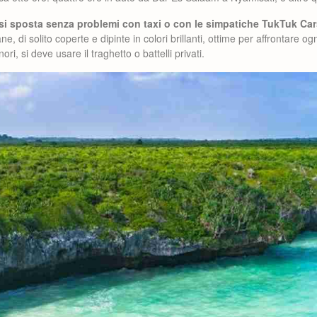
 si sposta senza problemi con taxi o con le simpatiche TukTuk Car
ane, di solito coperte e dipinte in colori brillanti, ottime per affrontare og
ri, si deve usare il traghetto o battelli privati.