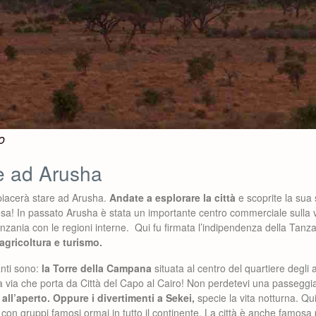
o
e ad Arusha
i piacerà stare ad Arusha.
Andate a esplorare la città
e scoprite la sua s
sa! In passato Arusha è stata un importante centro commerciale sulla v
Tanzania con le regioni interne. Qui fu firmata l’indipendenza della Tan
 agricoltura e turismo.
nti sono:
la Torre della Campana
situata al centro del quartiere degli a
 la via che porta da Città del Capo al Cairo! Non perdetevi una passeggi
all’aperto. Oppure i divertimenti a Sekei,
specie la vita notturna. Qui
 con gruppi famosi ormai in tutto il continente. La città è anche famosa 