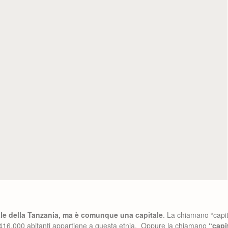
ale della Tanzania, ma è comunque una capitale
. La chiamano “capit
416.000 abitanti appartiene a questa etnia. Oppure la chiamano
“capi