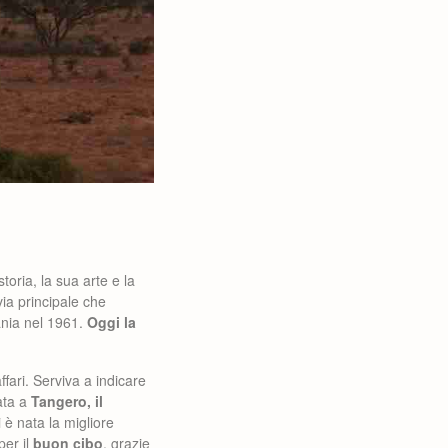
toria, la sua arte e la
ia principale che
zania nel 1961.
Oggi la
ffari. Serviva a indicare
ata a
Tangero, il
 è nata la migliore
per il
buon cibo
, grazie