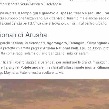
molti itinerari verso l’Africa più selvaggia.
ana diversa.
Il tempo qui è gradevole, spesso fresco e asciutto. L’
ta più europeo che tanzaniano. La città vive di turismo ma è anche sede 
i alcuni dei più belli d’Africa che si trovano vicinissimi al centro urbano.
ionali di Arusha
parchi nazionali di
Serengeti, Ngorongoro, Tarangire, Kilimangiaro
va protetta chiamata proprio
Arusha National Park.
I più bei luoghi pro
città come raggi solari e qui si organizzano i migliori safari.
anificare il vostro viaggio a Serengeti per ammirare le grandi migrazioni
 e Tarangire.
Potete andare in safari all’affascinante monte Kiliman
go Maynara. Fate la vostra scelta e … via!