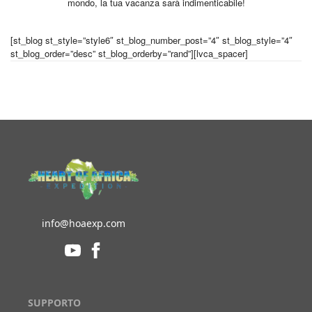
mondo, la tua vacanza sarà indimenticabile!
[st_blog st_style=”style6″ st_blog_number_post=”4″ st_blog_style=”4″
st_blog_order=”desc” st_blog_orderby=”rand”][lvca_spacer]
info@hoaexp.com
SUPPORTO