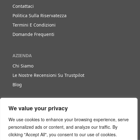
Contattaci
Politica Sulla Riservatezza
Termini E Condizioni
Domande Frequenti
AZIENDA
Chi Siamo
Le Nostre Recensioni Su Trustpilot
Blog
LAVORA CON NOI
We value your privacy
Diventa Nostro Partner
We use cookies to enhance your browsing experience, serve
Diventa Nostro Agente
personalized ads or content, and analyze our traffic. By
clicking "Accept All", you consent to our use of cookies.
Scarica Il Libro Bianco