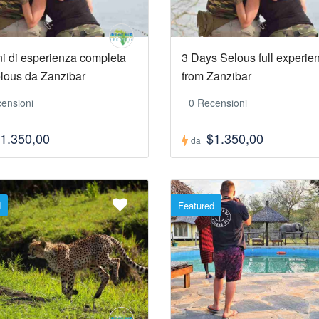
ni di esperienza completa
3 Days Selous full experie
lous da Zanzibar
from Zanzibar
ensioni
0 Recensioni
1.350,00
$1.350,00
da
d
Featured