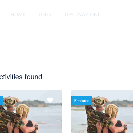
HOME
TOUR
DESTINAZIONI
tivities found
d
Featured