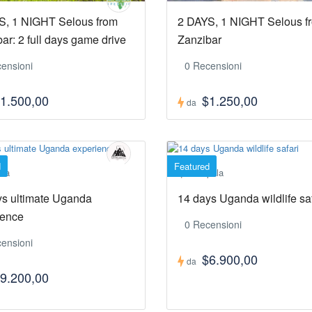
S, 1 NIGHT Selous from
2 DAYS, 1 NIGHT Selous f
ar: 2 full days game drive
Zanzibar
ensioni
0 Recensioni
1.500,00
$1.250,00
da
d
Featured
da
Kampala
ys ultimate Uganda
14 days Uganda wildlife saf
ience
0 Recensioni
ensioni
$6.900,00
da
9.200,00