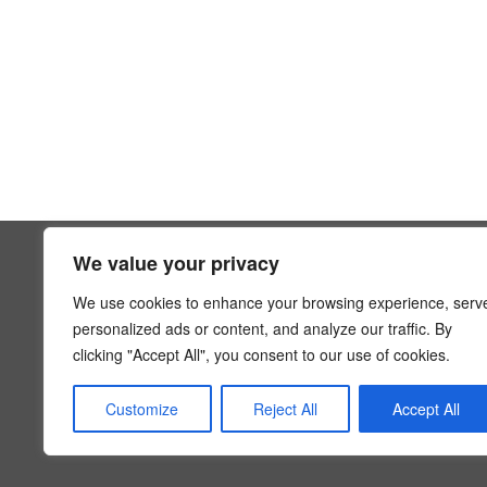
We value your privacy
SUPPORTO
We use cookies to enhance your browsing experience, serv
Contattaci
personalized ads or content, and analyze our traffic. By
Politica Sull
clicking "Accept All", you consent to our use of cookies.
Termini E Co
info@hoaexp.com
Domande Fre
Customize
Reject All
Accept All