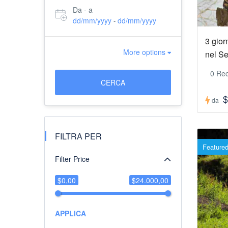
Da - a
dd/mm/yyyy
dd/mm/yyyy
-
3 gior
More options
nel Se
0 Rec
CERCA
$
da
FILTRA PER
Feature
Filter Price
$0,00
$24.000,00
APPLICA