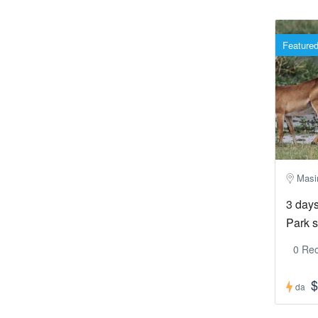
Feature
Masi
3 days
Park s
0 Rec
$
da