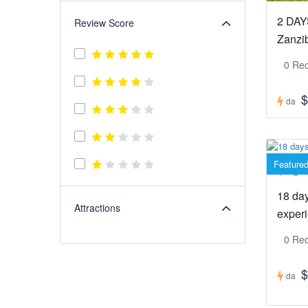
2 DAY
Review Score
Zanzib
0 Rec
$
da
Feature
Ugan
18 da
Attractions
exper
0 Rec
$
da