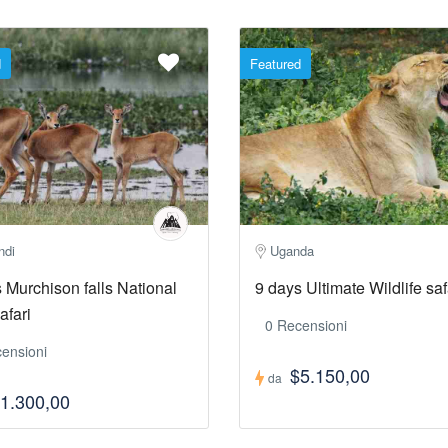
d
Featured
ndi
Uganda
 Murchison falls National
9 days Ultimate Wildlife saf
afari
0 Recensioni
ensioni
$5.150,00
da
1.300,00