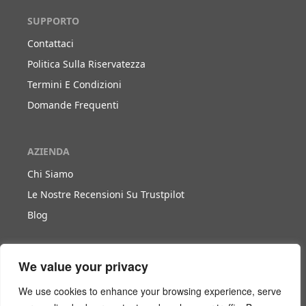
SUPPORTO
Contattaci
Politica Sulla Riservatezza
Termini E Condizioni
Domande Frequenti
AZIENDA
Chi Siamo
Le Nostre Recensioni Su Trustpilot
Blog
LAVORA CON NOI
We value your privacy
Diventa Nostro Partner
We use cookies to enhance your browsing experience, serve
Diventa Nostro Agente